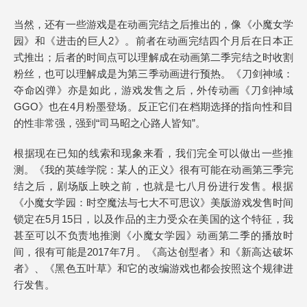
当然，还有一些游戏是在动画完结之后推出的，像《小魔女学
园》和《进击的巨人2》。前者在动画完结四个月后在日本正
式推出；后者的时间点可以理解成在动画第二季完结之时收割
粉丝，也可以理解成是为第三季动画进行预热。《刀剑神域：
夺命凶弹》亦是如此，游戏发售之后，外传动画《刀剑神域
GGO》也在4月粉墨登场。反正它们在档期选择的指向性和目
的性非常强，强到“司马昭之心路人皆知”。
根据现在已知的线索和现象来看，我们完全可以做出一些推
测。《我的英雄学院：某人的正义》很有可能在动画第三季完
结之后，剧场版上映之前，也就是七八月份进行发售。根据
《小魔女学园：时空魔法与七大不可思议》美版游戏发售时间
锁定在5月15日，以及作品的主力受众在美国的这个特征，我
甚至可以不负责地推测《小魔女学园》动画第二季的播放时
间，很有可能是2017年7月。《高达创型者》和《新高达破坏
者》、《黑色五叶草》和它的改编游戏也都会按照这个规律进
行发售。