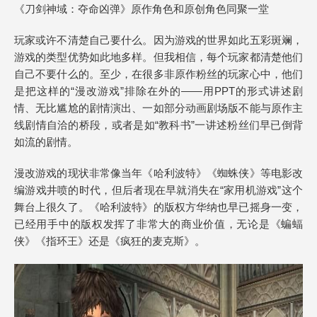
《刀剑神域：夺命凶弹》原作角色和原创角色同聚一堂
玩家或许不清楚自己要什么。因为游戏的世界如此五彩斑斓，
游戏的类型优势如此地多样。但我相信，每个玩家都清楚他们
自己不要什么的。至少，在很多非原作粉丝的玩家心中，他们
是把这样的“漫改游戏”排除在外的——用PPT的形式讲述剧
情、无比尴尬的剧情演出、一如部分动画剧场版不能与原作主
线剧情自洽的桥段，或者是如“教科书”一讲述粉丝们早已倒背
如流的剧情。
漫改游戏的现状非常像当年《哈利波特》《蜘蛛侠》等电影改
编游戏井喷的时代，但后者现在早就消失在“家用机游戏”这个
舞台上很久了。《哈利波特》的版权方华纳也早已摇身一变，
已经用手中的版权发挥了非常大的商业价值，无论是《蝙蝠
侠》《指环王》还是《疯狂的麦克斯》。