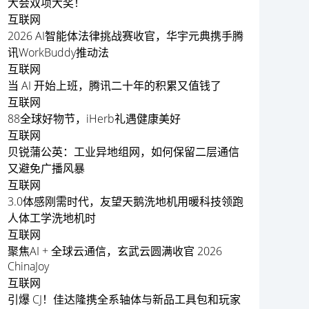
大会双项大奖！
互联网
2026 AI智能体法律挑战赛收官，华宇元典携手腾
讯WorkBuddy推动法
互联网
当 AI 开始上班，腾讯二十年的积累又值钱了
互联网
88全球好物节，iHerb礼遇健康美好
互联网
贝锐蒲公英：工业异地组网，如何保留二层通信
又避免广播风暴
互联网
3.0体感刚需时代，友望天鹅洗地机用暖科技领跑
人体工学洗地机时
互联网
聚焦AI + 全球云通信，玄武云圆满收官 2026
ChinaJoy
互联网
引爆 CJ！佳达隆携全系轴体与新品工具包和玩家