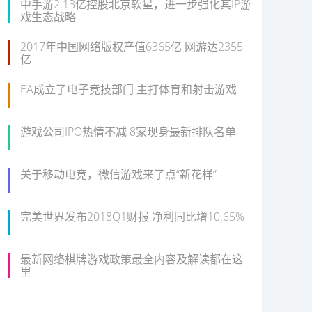
中手游2.13亿控股北京软星，进一步强化其IP游
戏生态战略
2017年中国网络版权产值6365亿 网游达2355
亿
EA成立了电子竞技部门 主打体育和射击游戏
游戏公司IPO热情不减 8家现身最新排队名单
关于移动电竞，微信游戏来了点“新花样”
完美世界发布2018Q1财报 净利同比增10.65%
最新网络棋牌游戏政策最全内容及解读都在这
里