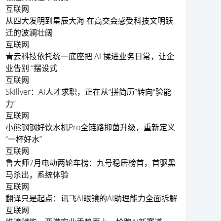
互联网
从四大发明到星辰大海 在高交会感受科技文明跃
迁的波澜壮阔
互联网
青云科技依托统一底座把 AI 揉进业务日常，让企
业告别 “摆设式
互联网
Skillver：AI人才求职，正在从“拼简历”转向“验能
力”
互联网
小熊钢钢好饮水机Pro全链路抑菌升级，重新定义
“一杯好水”
互联网
鲁大师7月电动两轮车榜：九号稳居榜首，首驱黑
马杀出，系统体验
互联网
翻译只是起点：讯飞AI眼镜的AI助理能力全面拆解
互联网