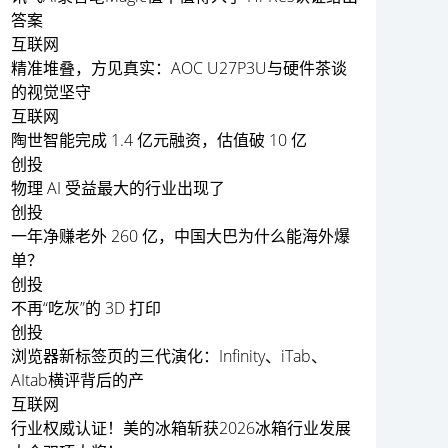
答案
互联网
精准堆叠，方见真实：AOC U27P3U与硬件茶谈
的视觉坚守
互联网
陶世智能完成 1.4 亿元融资，估值破 10 亿
创投
物理 AI 受益最大的行业出现了
创投
一年净赚老外 260 亿，中国大巴为什么能海外爆
单？
创投
不再“吃灰”的 3D 打印
创投
浏览器新标签页的三代演化：Infinity、iTab、
AItab横评背后的产
互联网
行业权威认证！美的冰箱斩获2026冰箱行业发展