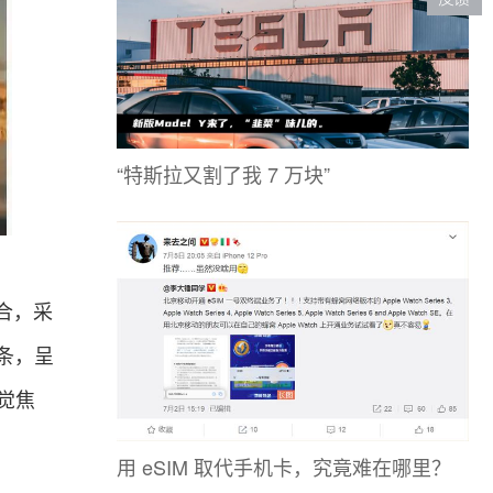
“特斯拉又割了我 7 万块”
合，采
条，呈
觉焦
用 eSIM 取代手机卡，究竟难在哪里？