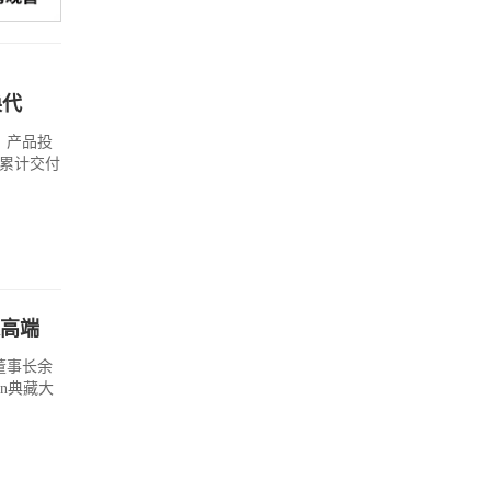
换代
、产品投
系累计交付
超高端
董事长余
gn典藏大