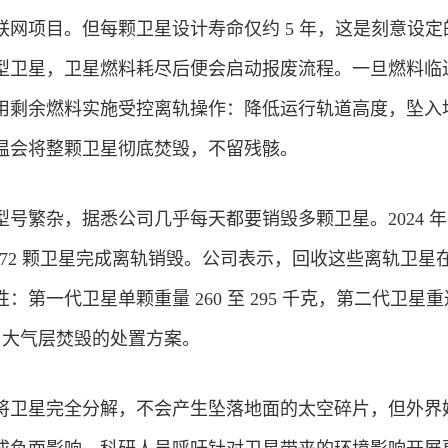
联网
项目。但每颗卫星设计寿命仅约 5 年，这是刻意设定
型卫星，卫星燃料耗尽后便会启动报废流程。一旦燃料临
用剩余燃料实施受控离轨操作：降低运行轨道高度，坠入
温会将整颗卫星彻底焚毁，不留残骸。
号繁杂，据悉公司几乎每天都要销毁多颗卫星。2024 年 1
已有超 472 颗卫星完成离轨销毁。公司表示，回收这些离轨卫星
第一代卫星单颗重量 260 至 295 千克，第二代卫星重达
采用大气层焚毁的处置方案。
将卫星完全分解，不会产生坠落地面的太空碎片，但外界