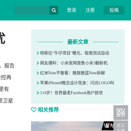
登录
|
注册
投稿
忧
最新文章
特斯拉“牛仔项目”曝光，极限测试自动
网友爆料：小米官网竟售小米3翻新机
告，报告
红米Note不敢看：魅族魅蓝Note拆解
受控再
苹果iPhone8概念设计现身：闪光LOGO叫
里有
114岁！世界最老Facebook用户辞世
颗卫星
相关推荐