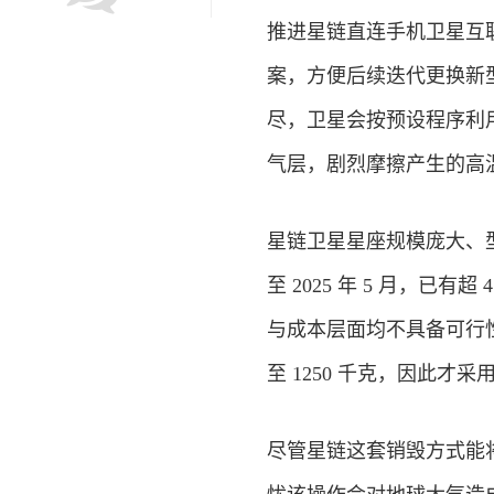
推进星链直连
手机
卫星
互
案，方便后续迭代更换新
尽，卫星会按预设程序利
气层，剧烈摩擦产生的高
星链卫星星座规模庞大、型
至 2025 年 5 月，
与成本层面均不具备可行性：
至 1250 千克，因此才
尽管星链这套销毁方式能