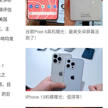
更多研
境评估
美国
案，主
谷歌Pixel 6真机曝光：最美安卓屏幕没
跑了！
影响均发
 1
此之
荷。目
米）的巨
iPhone 13机模曝光：值得等！