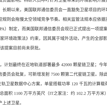
成负面影响。科研人员呼吁针对卫星带来的环境影响开展
。长期以来，美国联邦通信委员会一直豁免卫星项目的环
控规则会拖慢太空领域竞争节奏。相关监管法规本应依据
EPA）制定，而美国联邦通信委员会现已正式提出一项提
国家环境政策法》约束，因其属于域外活动，产生的全部
，该提案目前尚未获批。
标，计划最终在近地轨道部署最多 42000 颗星链卫星；今年
委员会批复，可新增发射 7500 颗第二代星链卫星。除
型在轨卫星数据中心方案，单星搭载功率 120 千瓦的计算载
总面积 1100 万平方英尺（IT之家注：约 102.2 万平方
产上述卫星。