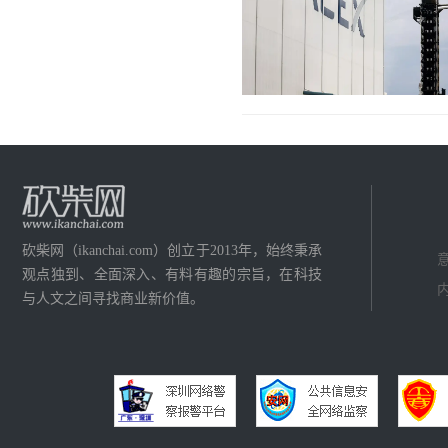
砍柴网（ikanchai.com）创立于2013年，始终秉承
意
观点独到、全面深入、有料有趣的宗旨，在科技
内
与人文之间寻找商业新价值。