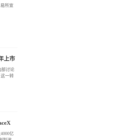
交易所宣
。
明年上市
内部讨论
，这一转
ceX
000亿
剧烈波