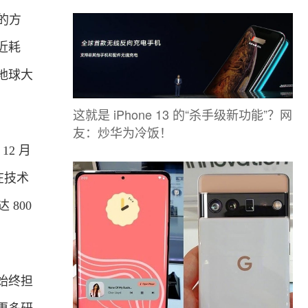
的方
近耗
地球大
这就是 iPhone 13 的“杀手级新功能”？网
友：炒华为冷饭！
2 月
在技术
 800
始终担