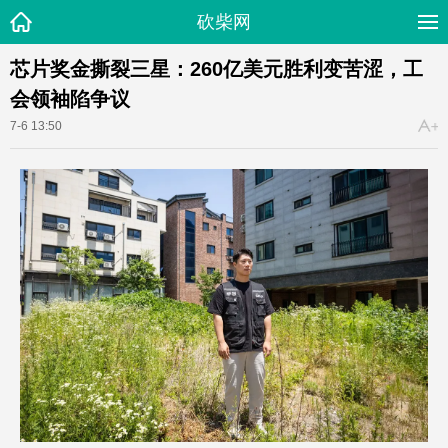
砍柴网
芯片奖金撕裂三星：260亿美元胜利变苦涩，工
会领袖陷争议
7-6 13:50