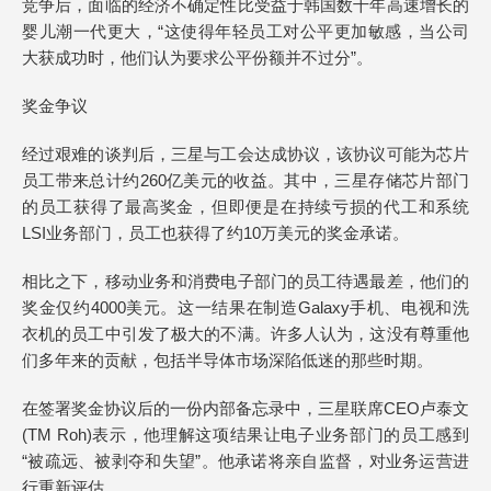
竞争后，面临的经济不确定性比受益于韩国数十年高速增长的
婴儿潮一代更大，“这使得年轻员工对公平更加敏感，当公司
大获成功时，他们认为要求公平份额并不过分”。
奖金争议
经过艰难的谈判后，三星与工会达成协议，该协议可能为芯片
员工带来总计约260亿美元的收益。其中，三星存储芯片部门
的员工获得了最高奖金，但即便是在持续亏损的代工和系统
LSI业务部门，员工也获得了约10万美元的奖金承诺。
相比之下，移动业务和消费电子部门的员工待遇最差，他们的
奖金仅约4000美元。这一结果在制造Galaxy手机、电视和洗
衣机的员工中引发了极大的不满。许多人认为，这没有尊重他
们多年来的贡献，包括半导体市场深陷低迷的那些时期。
在签署奖金协议后的一份内部备忘录中，三星联席CEO卢泰文
(TM Roh)表示，他理解这项结果让电子业务部门的员工感到
“被疏远、被剥夺和失望”。他承诺将亲自监督，对业务运营进
行重新评估。