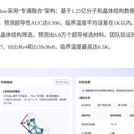
sClaw采用“专通融合”架构：基于1.25亿分子和晶体结构数
预测超导性AUC达0.996，临界温度平均误差在1K以内。
0万晶体结构筛选，预测出6.8万个超导候选材料。团队验证
e7、HfZrRe4和Zr3ScRe8，临界温度最高达6.5K。