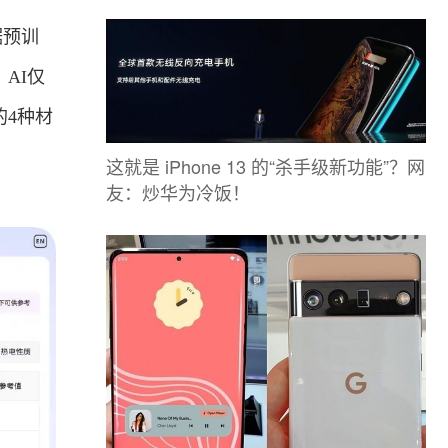
据预训
AI仅
的4种材
这就是 iPhone 13 的“杀手级新功能”？网
友：炒华为冷饭！