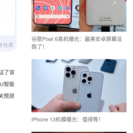
谷歌Pixel 6真机曝光：最美安卓屏幕没
跑了！
证了该
I智能
关预测
iPhone 13机模曝光：值得等！