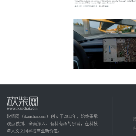
砍柴网（ikanchai.com）创立于2013年，始终秉承
意
观点独到、全面深入、有料有趣的宗旨，在科技
内
与人文之间寻找商业新价值。