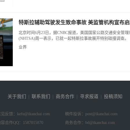
特斯拉辅助驾驶发生致命事故 美监管机构宣布
北京时间6月23日，据CNBC报道，美国国家公路交通安全管理
(NHTSA)周一表示，已就一起特斯拉事故展开特别碰撞调查。
业界
关于我们
|
联系我们
|
商务合作
|
寻求报道
|
投稿须知
见反馈：kefu@ikanchai.com
稿件投诉：post@ikanchai.com
容合作QQ：1587015870
商务合作：bd@ikanchai.com