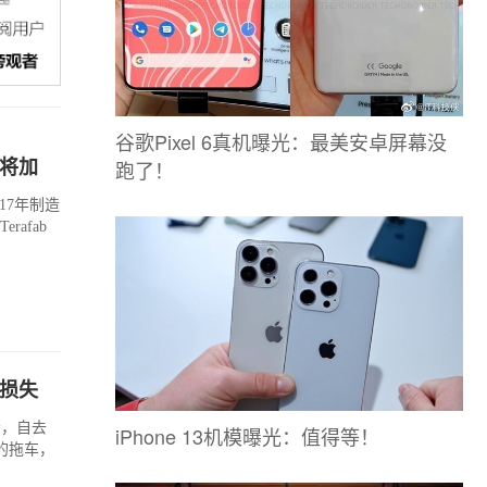
谷歌Pixel 6真机曝光：最美安卓屏幕没
跑了！
老将加
17年制造
rafab
：损失
示，自去
iPhone 13机模曝光：值得等！
的拖车，