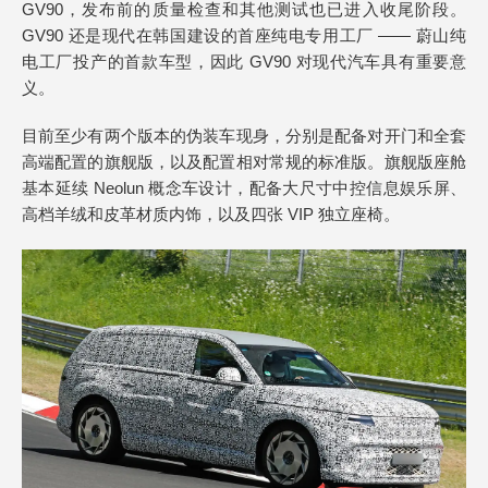
GV90，发布前的质量检查和其他测试也已进入收尾阶段。
GV90 还是现代在韩国建设的首座纯电专用工厂 —— 蔚山纯
电工厂投产的首款车型，因此 GV90 对现代汽车具有重要意
义。
目前至少有两个版本的伪装车现身，分别是配备对开门和全套
高端配置的旗舰版，以及配置相对常规的标准版。旗舰版座舱
基本延续 Neolun 概念车设计，配备大尺寸中控信息娱乐屏、
高档羊绒和皮革材质内饰，以及四张 VIP 独立座椅。