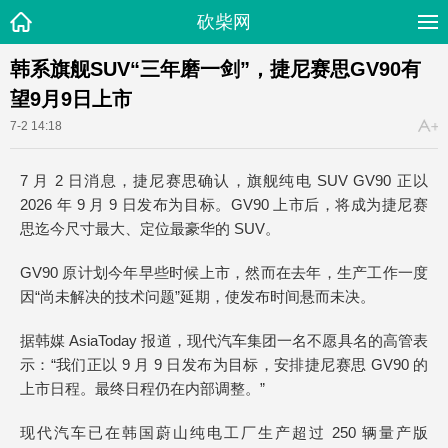
砍柴网
韩系旗舰SUV“三年磨一剑”，捷尼赛思GV90有
望9月9日上市
7-2 14:18
7 月 2 日消息，捷尼赛思确认，旗舰纯电 SUV GV90 正以
2026 年 9 月 9 日发布为目标。GV90 上市后，将成为捷尼赛
思迄今尺寸最大、定位最豪华的 SUV。
GV90 原计划今年早些时候上市，然而在去年，生产工作一度
因“尚未解决的技术问题”延期，使发布时间悬而未决。
据韩媒 AsiaToday 报道，现代汽车集团一名不愿具名的高管表
示：“我们正以 9 月 9 日发布为目标，安排捷尼赛思 GV90 的
上市日程。最终日程仍在内部调整。”
现代汽车已在韩国蔚山纯电工厂生产超过 250 辆量产版