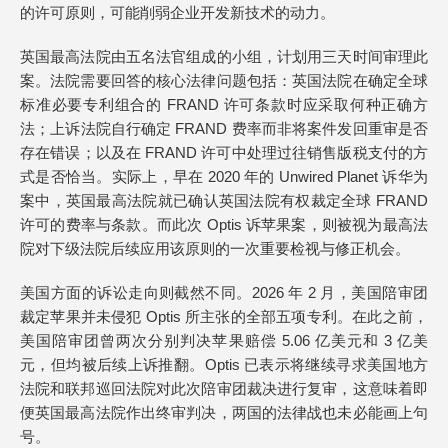
的许可原则，可能削弱企业开发新技术的动力。
英国最高法院由五名法官组成的小组，计划用三天时间审理此
案。法院需要回答的核心法律问题包括：英国法院在确定全球
标准必要专利组合的 FRAND 许可条款时应采取何种正确方
法；上诉法院自行确定 FRAND 费率而非将案件发回重审是否
存在错误；以及在 FRAND 许可中处理过往销售版税支付的方
式是否恰当。实际上，早在 2020 年的 Unwired Planet 诉华为
案中，英国最高法院就已确认英国法院有权裁定全球 FRAND
许可的费率与条款。而此次 Optis 诉苹果案，则被视为最高法
院对下级法院后续应用该原则的一次重要检视与修正机会。
美国方面的诉讼走向则截然不同。2026 年 2 月，美国陪审团
裁定苹果并未侵犯 Optis 所主张的全部五项专利。在此之前，
美国陪审团曾两次分别判决苹果赔偿 5.06 亿美元和 3 亿美
元，但均被后续上诉推翻。Optis 已表示将继续寻求美国地方
法院和联邦巡回法院对此次陪审团裁决进行复审，这意味着即
便英国最高法院作出终审判决，两国的法律战也未必能画上句
号。