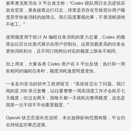
索蒂奥克斯另在 X 平台发文称：“Codex 团队周日全员进驻应
急攻坚室，逐条核查运行日志，排查是否存在导致部分用户额
度异常快速消耗的故障点。我们高度重视此事，不查清根源绝
不收工。”
使用额度用于统计 AI 编程任务消耗的算力总量，Codex 的额
度会以百分比形式展示在用户控制台。运算负载更高的任务会
更快消耗积分，且不同订阅档位对应的额度上限各不相同。
但上周末，大量各类 Codex 用户在 X 平台反馈：执行和一周
前相同的编程任务时，额度消耗速度明显变快。
一名名叫亚当的软件工程师留言：“系统肯定出了问题。我订
阅的是 200 美元套餐，以往要整整一周高强度工作才会耗尽七
天额度；但过去两天，我每天都一天就耗光整周额度，这也是
我第一次不得不手动重置额度。”
OpenAI 状态页面补充说明，本次故障影响范围有限，平台仍
在持续监控事态进展。