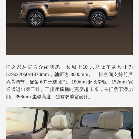
IT之家从官方介绍获悉，长城 H10 六座版车身尺寸为
5299x2050x1970mm，轴距达 3000mm。二排空间支持前后
靠背调节，配备 60° 无缝腿托、180mm 超长滑轨，192mm 宽
通道进出第三排。三排座椅横向宽度超 1 米，带折叠下潜功
能，358mm 坐姿高度，独有双舷窗设计。