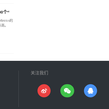
0个“
rics的
新高。
关注我们