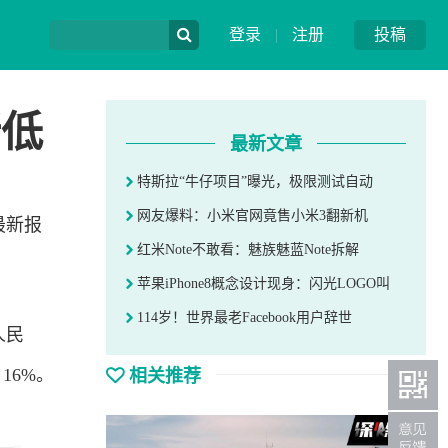
登录
|
注册
投稿
新低
最新文章
特斯拉“牛仔项目”曝光，极限测试自动
网友爆料：小米官网竟售小米3翻新机
最新报
红米Note不敢看：魅族魅蓝Note拆解
苹果iPhone8概念设计现身：闪光LOGO叫
114岁！世界最老Facebook用户辞世
人民
相关推荐
16%。