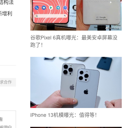
结构法
新增利
谷歌Pixel 6真机曝光：最美安卓屏幕没
跑了！
求合作
iPhone 13机模曝光：值得等！