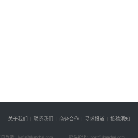
关于我们
|
联系我们
|
商务合作
|
寻求报道
|
投稿须知
见反馈：kefu@ikanchai.com
稿件投诉：post@ikanchai.com