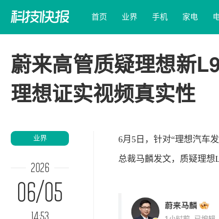
首页
业界
手机
家电
蔚来高管质疑理想新L
理想证实视频真实性
业界
6月5日，针对“理想
汽车
发
总裁马麟发文，质疑理想L
2026
06/05
14:53