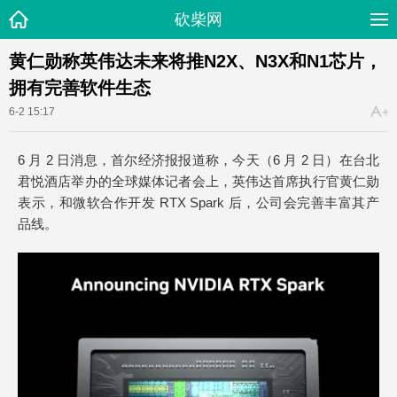
砍柴网
黄仁勋称英伟达未来将推N2X、N3X和N1芯片，
拥有完善软件生态
6-2 15:17
6 月 2 日消息，首尔经济报报道称，今天（6 月 2 日）在台北
君悦酒店举办的全球媒体记者会上，英伟达首席执行官黄仁勋
表示，和微软合作开发 RTX Spark 后，公司会完善丰富其产
品线。