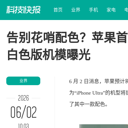
首页
业界
手机
家电
告别花哨配色？苹果首款折
白色版机模曝光
业界
6 月 2 日消息，
苹果
预计
为“iPhone Ultr
2026
了其中一款配色。
06/02
10:03