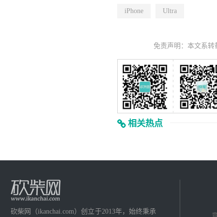
iPhone
Ultra
免责声明：本文系转
相关热点
砍柴网（ikanchai.com）创立于2013年，始终秉承
意