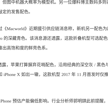
，但图中机器大概率为模型机。另一位爆料博主数码多则
敲定的发售配色。
《Macworld》近期援引供应链消息称，新机另一配色为
17 Pro 的深藏青色。该消息源还透露，这款折叠机型可选配
列，不会推出高饱和度的鲜亮色系。
透露，苹果打算摒弃花哨配色，沿用经典的深空灰 / 黑色与
Phone X 如出一辙，这款机型 2017 年 11 月首发时仅
iPhone 预估产能偏低影响。行业分析师郭明錤此前提醒