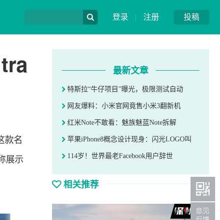
登录
|
注册
投稿
ra
最新文章
特斯拉“牛仔项目”曝光，极限测试自动
网友爆料：小米官网竟售小米3翻新机
红米Note不敢看：魅族魅蓝Note拆解
这款名
苹果iPhone8概念设计现身：闪光LOGO叫
114岁！世界最老Facebook用户辞世
据称展示
相关推荐