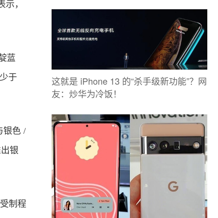
表示，
靛蓝
色少于
这就是 iPhone 13 的“杀手级新功能”？网
友：炒华为冷饭！
银色 /
推出银
，受制程