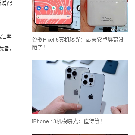
新增配
现汇率
谷歌Pixel 6真机曝光：最美安卓屏幕没
跑了！
费者，
。
iPhone 13机模曝光：值得等！