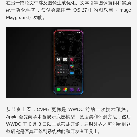
在另一篇论文中涉及图像生成优化、文本引导图像编辑和奖励
统一强化学习，预估会应用于 iOS 27 中的图乐园（Image
Playground）功能。
从节奏上看，CVPR 更像是 WWDC 前的一次技术预热。
Apple 会先向学术圈展示底层模型、数据集和评测方法，然后
WWDC 于 6 月 8 日以主题演讲开场，届时外界才可能看到这
些研究是否真正落到系统功能和开发者工具上。