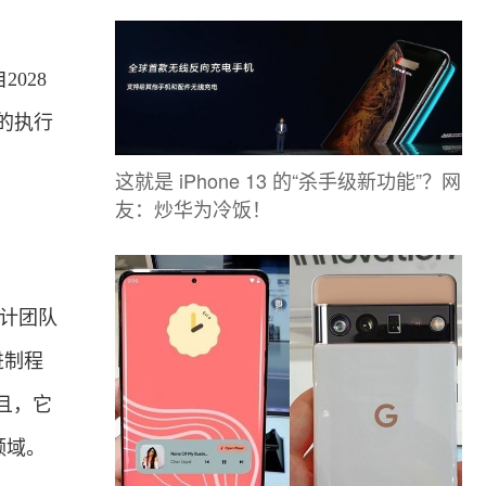
028
b的执行
这就是 iPhone 13 的“杀手级新功能”？网
友：炒华为冷饭！
设计团队
进制程
且，它
领域。