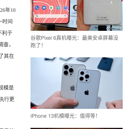
6年10
一时间
不利于
谷歌Pixel 6真机曝光：最美安卓屏幕没
跑了！
调查，
了其在
规模是
执行更
iPhone 13机模曝光：值得等！