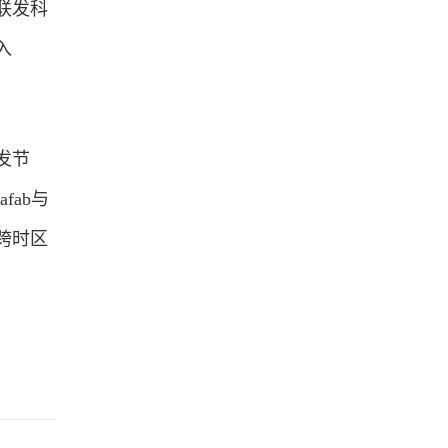
联发科
入
发节
ab与
跨时区