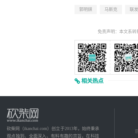
郭明錤
马斯克
联
免责声明：本文系转
相关热点
砍柴网（ikanchai.com）创立于2013年，始终秉承
意
观点独到、全面深入、有料有趣的宗旨，在科技