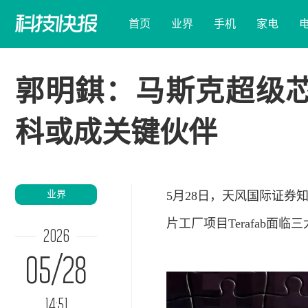
首页
业界
手机
家电
郭明錤：马斯克超级芯
科或成关键伙伴
业界
5月28日，天风国际证券知
片工厂项目Terafab
2026
05/28
14:51