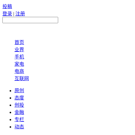
投稿
登录
|
注册
首页
业界
手机
家电
电商
互联网
原创
态度
创投
金融
专栏
动态