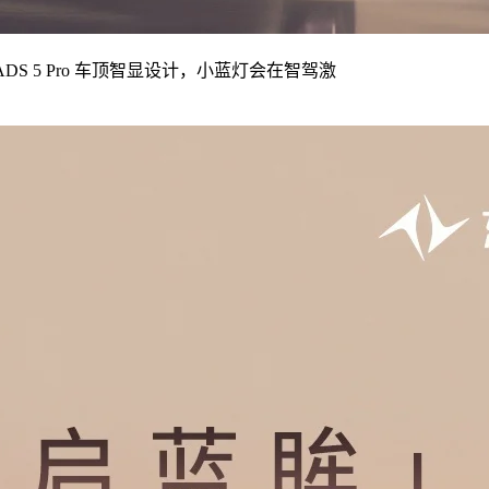
DS 5 Pro 车顶智显设计，小蓝灯会在智驾激