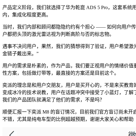
产品定义阶段，我们就选择了华为乾崑 ADS 5 Pro，这套系统
内，集成化程度更高。
当时，我们内部和顾问都隐隐约约有个担心 —— 如何向用户传
户都把头顶的激光雷达视为判断高阶与否的标志物。
遇事不决问用户，果然，我们的猜想得到了验证，用户希望激
金链子戴出来。”
用户的需求是朴素的，作为产品，我们要正视用户的情绪价值
性方案，包括做灯带等，最直接的方案还是目前这个。
奕派的理念是和用户交朋友，用户是买开心的，不是来买教育
变成冰冷的技术说教，用户在话题冲突中接受了小蓝灯，了解了我们的
我们的产品团队就满足了他们的需求，不是吗？
顺便汇报一下奕派 M8 的盲订情况，目前我们官方盲订尚未开
不错，尤其是纯电车型的比例超越预期，谢谢大家关心和帮助