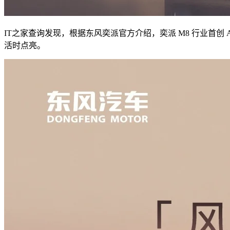
IT之家查询发现，根据东风奕派官方介绍，奕派 M8 行业首创 A
活时点亮。