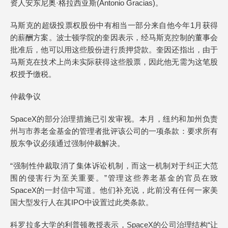
资人安东尼奥·格拉西亚斯(Antonio Gracias)。
马斯克的超级投票权股份中有相当一部分来自他今年1月获得
的薪酬方案。波士顿学院的奎因表示，经马斯克控制的董事会
批准后，他可以用这些股份进行质押贷款。奎因还指出，由于
马斯克在技术上尚未实际获得这些股票，因此他无需为这笔股
权授予缴税。
仲裁争议
SpaceX的部分治理措施已引发审视。本月，纽约和加州负责
州与市养老金基金的管理者批评该公司的一项条款：要求所有
股东争议必须通过强制仲裁解决。
“强制性仲裁取消了集体诉讼机制，而这一机制对于纠正大范
围的侵害行为至关重要。”管理这些养老基金的官员在致
SpaceX的一封信中写道。他们补充说，此前没有任何一家美
国大型发行人在其IPO中设置过此类条款。
科罗拉多大学的利普顿教授表示，SpaceX的公司治理结构“让