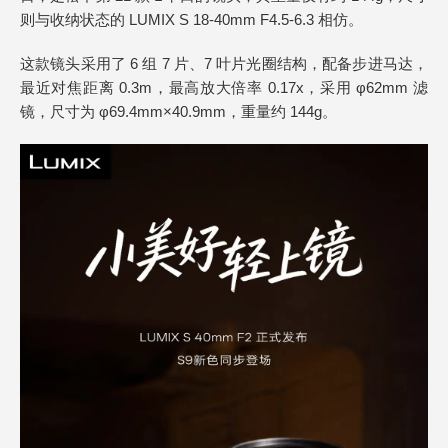
则与收纳状态的 LUMIX S 18-40mm F4.5-6.3 相仿。
这款镜头采用了 6 组 7 片、7 叶片光圈结构，配备步进马达，
最近对焦距离 0.3m，最高放大倍率 0.17x，采用 φ62mm 滤
镜，尺寸为 φ69.4mm×40.9mm，重量约 144g。