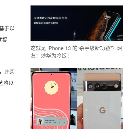
为基于以
式提
这就是 iPhone 13 的“杀手级新功能”？网
友：炒华为冷饭！
层，并实
艺难以
。