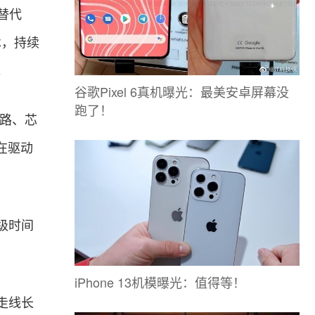
”替代
术，持续
。
谷歌Pixel 6真机曝光：最美安卓屏幕没
跑了！
电路、芯
在驱动
级时间
iPhone 13机模曝光：值得等！
走线长