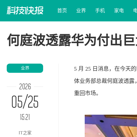
首页
业界
手机
家电
何庭波透露华为付出巨
业界
5 月 25 日消息，在今
体业务部总裁何庭波透露，
2026
重回市场。
05/25
15:21
IT之家