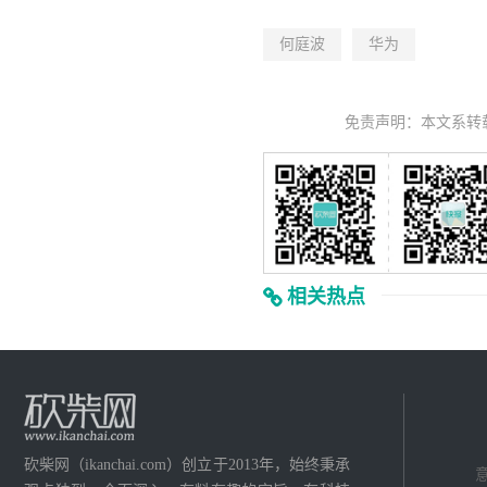
何庭波
华为
免责声明：本文系转
相关热点
砍柴网（ikanchai.com）创立于2013年，始终秉承
意