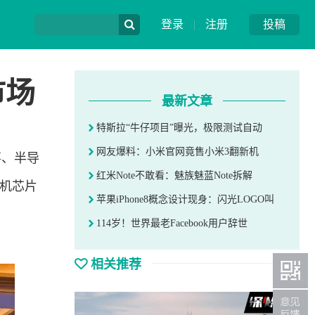
登录
|
注册
投稿
市场
最新文章
特斯拉“牛仔项目”曝光，极限测试自动
网友爆料：小米官网竟售小米3翻新机
事、半导
红米Note不敢看：魅族魅蓝Note拆解
机
芯片
苹果iPhone8概念设计现身：闪光LOGO叫
114岁！世界最老Facebook用户辞世
相关推荐