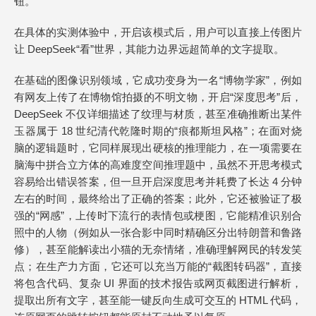
钮。
在具体的实测体验中，开启该模式后，用户可以直接上传图片
让 DeepSeek“看”世界，其能力边界远超简单的文字提取。
在基础的图像识别领域，它成功变身为一名“博物学家”，例如
有网友上传了在博物馆拍摄的不明文物，开启“深度思考”后，
DeepSeek 不仅详细描述了纹理与材质，甚至准确推断出某件
玉器属于 18 世纪清代乾隆时期的“痕都斯坦风格”；在面对烧
脑的逻辑题时，它同样展现出硬核的推理能力，在一项需要在
脑海中拼合立方体的高难度空间推理题中，虽然不开思考模式
容易给出错误答案，但一旦开启深度思考并耗费了长达 4 分钟
左右的时间，最终给出了正确的答案；此外，它还被验证了极
强的“网感”，上传时下流行的表情包或梗图，它能精准识别合
照中的人物（例如从一张合影中同时精确区分出特朗普和鲁路
修），甚至能解读出小猫的无奈情绪，准确理解网民的转发笑
点；在生产力方面，它还可以充当万能的“截图转码器”，直接
将包含代码、复杂 UI 界面的技术报告或网页截图进行解析，
提取出所有文字，甚至能一键反向生成可交互的 HTML 代码，