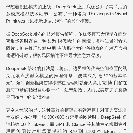
伴随着识图模式的上线，DeepSeek 上月底还公开了其背后的
多模态模型技术细节，公布了一种名为“Thinking with Visual
Primitives（以视觉原语思考）”的核心框架。
据 DeepSeek 发布的技术报告解释，传统多模态大模型在面对
密集场景时存在一种名为“指代鸿沟”的困境，模型虽然能看见
图片，但在推理过程中用“左边那个大的”等模糊的自然语言构
建逻辑链时，很容易因描述不准导致注意力漂移。
DeepSeek 给出的解法是，将点、边界框等代表空间位置的视
觉元素直接融入模型的推理链条，使其成为“思维的基本单
元”。这种创新框架使得模型在推理时就像人类用“赛博手指”在
脑海中精确指出目标物一样，边想边指，从而完美解决了复杂
空间布局中的逻辑难题。
更令人惊叹的是，这种高效的框架在实际运算中对算力资源非
常友好，在处理一张 800×800 分辨率的图片时，DeepSeek 仅
消耗约 90 个 tokens，而 GPT 和 Claude 等其他主流模型在处
理同等图片时则需要消耗约 870 到 1100 个 tokens，且