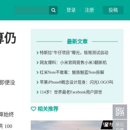
登录
|
注册
投稿
算仍
最新文章
特斯拉“牛仔项目”曝光，极限测试自动
网友爆料：小米官网竟售小米3翻新机
红米Note不敢看：魅族魅蓝Note拆解
，即便没
苹果iPhone8概念设计现身：闪光LOGO叫
114岁！世界最老Facebook用户辞世
相关推荐
算始终
100