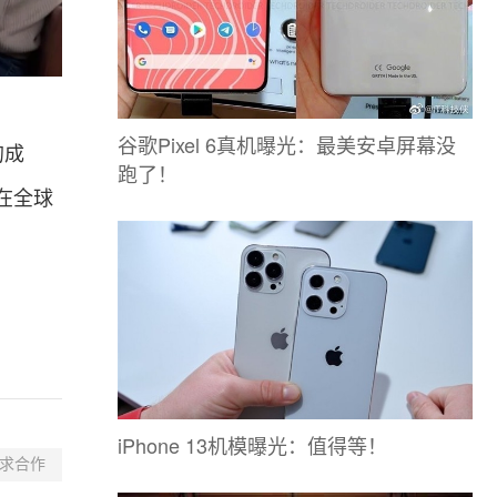
谷歌Pixel 6真机曝光：最美安卓屏幕没
的成
跑了！
在全球
iPhone 13机模曝光：值得等！
求合作