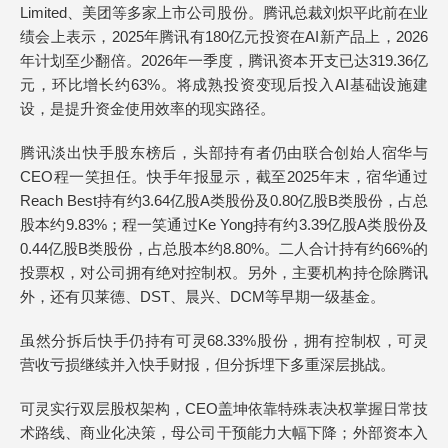
Limited、美团等多家上市公司股份。腾讯总裁刘炽平此前在业
绩会上表示，2025年腾讯有180亿元投资在AI新产品上，2026
年计划至少翻倍。2026年一季度，腾讯资本开支已达319.36亿
元，环比增长约63%。将成熟投资变现后投入AI基础设施建
设，是提升资金使用效率的现实路径。
腾讯淡出快手股东榜后，头部持有者仍由联合创始人宿华与
CEO程一笑担任。快手年报显示，截至2025年末，宿华通过
Reach Best持有约3.64亿股A类股份及0.80亿股B类股份，占总
股本约9.83%；程一笑通过Ke Yong持有约3.39亿股A类股份及
0.44亿股B类股份，占总股本约8.80%。二人合计持有约66%的
投票权，对公司拥有绝对控制权。另外，主要机构持仓除腾讯
外，还有贝莱德、DST、晨兴、DCM等早期一级基金。
虽然分拆后快手仍持有可灵68.33%股份，拥有控制权，可灵
营收亏损继续并入快手财报，但分拆埋下多重深层挑战。
可灵实行双层股权架构，CEO盖坤依靠特殊表决权掌握日常技
术路线、商业化决策，母公司干预能力大幅下降；外部资本入