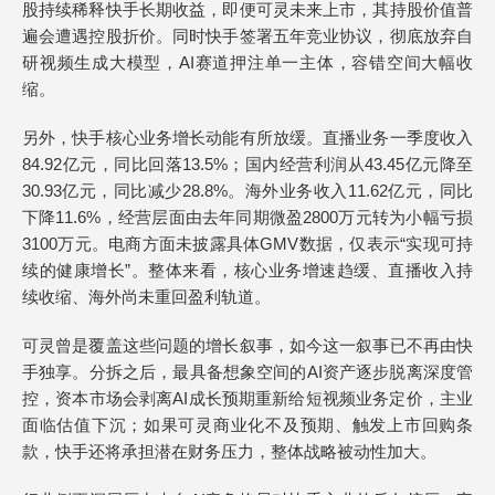
股持续稀释快手长期收益，即便可灵未来上市，其持股价值普
遍会遭遇控股折价。同时快手签署五年竞业协议，彻底放弃自
研视频生成大模型，AI赛道押注单一主体，容错空间大幅收
缩。
另外，快手核心业务增长动能有所放缓。直播业务一季度收入
84.92亿元，同比回落13.5%；国内经营利润从43.45亿元降至
30.93亿元，同比减少28.8%。海外业务收入11.62亿元，同比
下降11.6%，经营层面由去年同期微盈2800万元转为小幅亏损
3100万元。电商方面未披露具体GMV数据，仅表示“实现可持
续的健康增长”。整体来看，核心业务增速趋缓、直播收入持
续收缩、海外尚未重回盈利轨道。
可灵曾是覆盖这些问题的增长叙事，如今这一叙事已不再由快
手独享。分拆之后，最具备想象空间的AI资产逐步脱离深度管
控，资本市场会剥离AI成长预期重新给短视频业务定价，主业
面临估值下沉；如果可灵商业化不及预期、触发上市回购条
款，快手还将承担潜在财务压力，整体战略被动性加大。