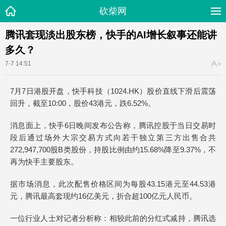
砍柴网
腾讯套现淡出股东榜，快手的AI增长叙事还能讲
多久？
7-7 14:51
7月7日港股开盘，快手科技（1024.HK）股价直线下滑后震荡
回升，截至10:00，股价43港元，跌6.52%。
消息面上，快手6日晚间发布公告称，腾讯控股于当日交易时
段后通过场外大宗交易方式向若干独立第三方出售合共
272,947,700股B类股份，持股比例由约15.68%降至9.37%，不
再为快手主要股东。
据市场消息，此次配售价格区间为每股43.15港元至44.53港
元，腾讯最高套现约16亿美元，折合超100亿元人民币。
一位行业人士对记者分析称：相较此前的分红式减持，腾讯选