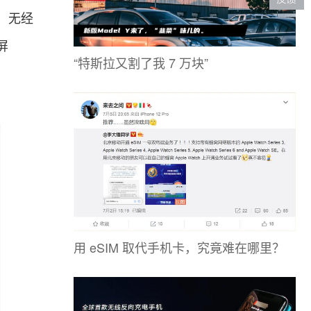
，无经
屏
“特斯拉又割了我 7 万块”
用 eSIM 取代手机卡，究竟难在哪里？