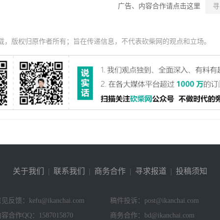
广告、内容合作请点击这里
寻
载，版权归原作者所有；旨在传递信息，不代表砍柴网的观点和立场。
关于我们
|
联系我们
|
商务合作
|
寻求报道
|
投稿须知
见反馈：kefu@ikanchai.com
稿件投诉：post@ikanchai.com
容合作QQ：1587015870
商务合作：bd@ikanchai.com