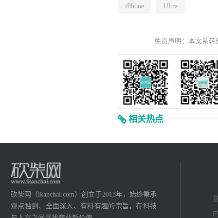
iPhone
Ultra
免责声明：本文系转
相关热点
砍柴网（ikanchai.com）创立于2013年，始终秉承
意
观点独到、全面深入、有料有趣的宗旨，在科技
内
与人文之间寻找商业新价值。