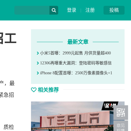
登录
|
注册
投稿
招工
最新文章
小米5首曝：2999元起售 月供货量超400
12306再曝重大漏洞：登陆密码等敏感信
iPhone 8配置首曝：2500万像素摄像头+1
生产，最
相关推荐
紧急招
、质检