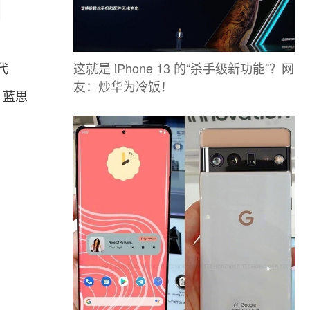
这就是 iPhone 13 的“杀手级新功能”？网
代
友：炒华为冷饭！
，蓝思