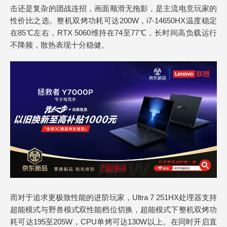
击还是复杂的团战连招，画面顺滑无拖影，是主流电竞玩家的
性价比之选。整机双烤功耗可达200W，i7-14650HX温度稳定
在85℃左右，RTX 5060维持在74至77℃，长时间高负载运行
不降频，散热表现十分稳健。
而对于追求更极致性能的进阶玩家，Ultra 7 251HX处理器支持
超能模式与野兽模式双性能档位切换，超能模式下整机双烤功
耗可达195至205W，CPU单烤可达130W以上。在同时开启直