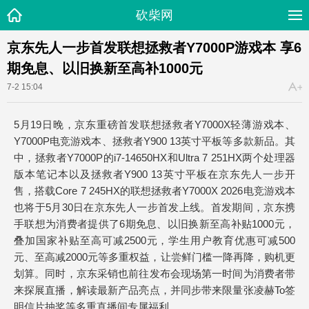
砍柴网
京东先人一步首发联想拯救者Y7000P游戏本 享6
期免息、以旧换新至高补1000元
7-2 15:04
5月19日晚，京东重磅首发联想拯救者Y7000X轻薄游戏本、
Y7000P电竞游戏本、拯救者Y900 13英寸平板等多款新品。其
中，拯救者Y7000P的i7-14650HX和Ultra 7 251HX两个处理器
版本笔记本以及拯救者Y900 13英寸平板在京东先人一步开
售，搭载Core 7 245HX的联想拯救者Y7000X 2026电竞游戏本
也将于5月30日在京东先人一步首发上线。首发期间，京东携
手联想为消费者提供了6期免息、以旧换新至高补贴1000元，
叠加国家补贴至高可减2500元，学生用户教育优惠可减500
元、至高减2000元等多重权益，让尝鲜门槛一降再降，购机更
划算。同时，京东采销也前往发布会现场第一时间为消费者带
来探展直播，解读最新产品亮点，并同步带来限量张凌赫To签
明信片抽奖等多重直播间专属福利。