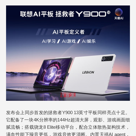
发布会上同步首发的拯救者Y900 13英寸平板同样亮点十足。
它配备了一块4K分辨率的144Hz超清大屏，观影、游戏画面细
腻流畅；搭载骁龙8 Elite移动平台，配合立体散热架构技术，
满血性能下噪音更低，游戏音效更清晰。内置天禧AI agent，