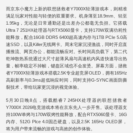
而京东小魔方上新的联想拯救者Y7000X轻薄游戏本，则精准
满足玩家对性能与轻便的双重要求。机身薄至18.9mm、轻至
1.95kg，无论是日常通勤还是出差办公都毫无负担。它搭载
Ultra 7 251HX处理器与RTX5060显卡，支持170W双满功耗性
能释放，配合16GB DDR5 6400超高速内存与1TB PCIe 5.0高
速SSD，以及Killer无线网卡。周末宅家沉浸激战，同时开启直
播推流、网页办公，都能流畅应对。长时间高负载下，第二代
乾坤散热系统通过大尺寸超薄风扇与高速机内风道快速导出热
量，帧率稳定不掉帧，键盘区域也不会发烫。屏幕方面，拯救
者Y7000X轻薄游戏本搭载2.5K专业超竞屏OLED，拥有165Hz
高刷新率与0.3ms超低响应时间，同时支持G-SYNC画面防撕
裂技术，带给玩家更沉浸的视觉体验。
5月30日晚8点，搭载酷睿7 245HX处理器的联想拯救者
Y7000X 2026电竞游戏本将在京东先人一步开售。该处理器支
持100W单烤与170W双烤性能释放，配合RTX5060显卡、16G
内存、512G Plce 4.0固态硬盘，以及2.5K 165Hz OLED屏，
将为用户带来流畅的游戏与高效的创作体验。