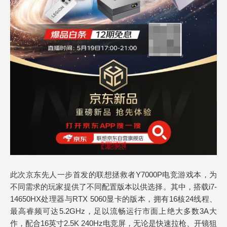
此次京东先人一步首发的联想拯救者Y7000P电竞游戏本，为
不同需求的玩家提供了不同配置版本以供选择。其中，搭载i7-
14650HX处理器与RTX 5060显卡的版本，拥有16核24线程、
最高睿频可达5.2GHz，足以流畅运行市面上绝大多数3A大
作，配合16英寸2.5K 240Hz电竞屏，无论是快速拉枪、开镜狙