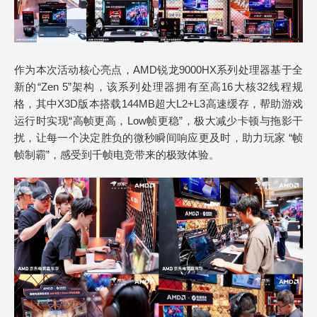
作为本次活动核心亮点，AMD锐龙9000HX系列处理器基于全
新的“Zen 5”架构，该系列处理器拥有至高16大核32线程规
格，其中X3D版本搭载144MB超大L2+L3高速缓存，帮助游戏
运行时实现“高帧更高，Low帧更稳”，极大减少卡顿与拖影干
扰，让每一个决定胜负的微秒瞬间响应更及时，助力玩家 “帧
帧制霸”，感受到千帧电竞带来的极致体验。