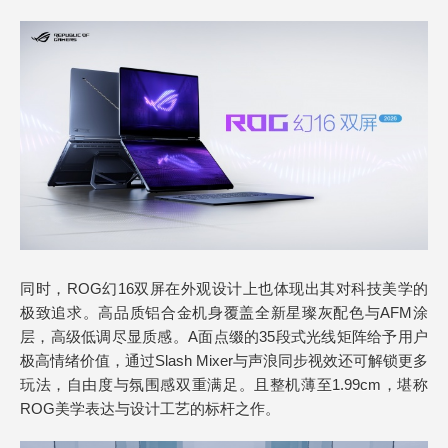
同时，ROG幻16双屏在外观设计上也体现出其对科技美学的
极致追求。高品质铝合金机身覆盖全新星璨灰配色与AFM涂
层，高级低调尽显质感。A面点缀的35段式光线矩阵给予用户
极高情绪价值，通过Slash Mixer与声浪同步视效还可解锁更多
玩法，自由度与氛围感双重满足。且整机薄至1.99cm，堪称
ROG美学表达与设计工艺的标杆之作。