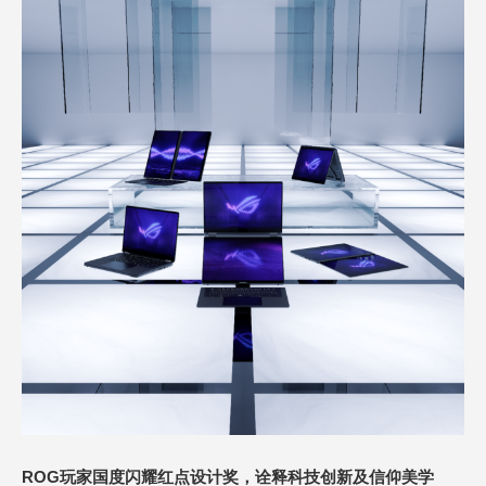
ROG玩家国度闪耀红点设计奖，诠释科技创新及信仰美学