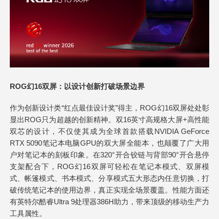
ROG幻16双屏：以设计创新打破场景边界
作为创新设计类“红点最佳设计奖”得主，ROG幻16双屏处处彰
显出ROG只为超越的创新精神。双16英寸高规格大屏+高性能
双芯的设计，不仅使其成为全球首款搭载NVIDIA GeForce
RTX 5090笔记本电脑GPU的双大屏全能本，也颠覆了广大用
户对笔记本的刻板印象。在320°开合铰链与背部90°开合悬停
支架配合下，ROG幻16双屏可轻松在笔记本模式、双屏模
式、帐篷模式、书本模式、分享模式五大形态内任意切换，打
破传统笔记本的使用边界，真正实现全场景覆盖。性能方面还
有英特尔酷睿Ultra 9处理器386H助力，带来顶级的移动生产力
工具属性。