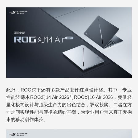
此外，ROG旗下还有多款产品获评红点设计奖。其中，专业
性能轻薄本ROG幻14 Air 2026与ROG幻16 Air 2026，凭借轻
量化极简设计与顶级生产力的出色结合，双双获奖。二者在方
寸之间实现性能与便携的精妙平衡，为专业用户带来真正无拘
束的移动创作体验。