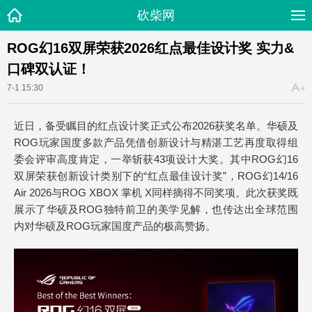
砍柴网
ROG幻16双屏荣获2026红点最佳设计奖 实力&
口碑双认证！
7-1 15:30
近日，备受瞩目的红点设计奖正式公布2026获奖名单。华硕及
ROG玩家国度多款产品凭借创新设计与精湛工艺再度取得组
委会评审高度肯定，一举斩获43项设计大奖。其中ROG幻16
双屏荣获创新设计类别下的“红点最佳设计奖”，ROG幻14/16
Air 2026与ROG XBOX 掌机 X同样摘得不同奖项。此次获奖既
展示了华硕及ROG独特前卫的美学见解，也传达出全球范围
内对华硕及ROG玩家国度产品的极高赞扬。