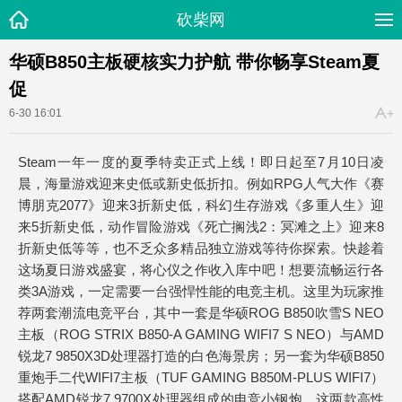
砍柴网
华硕B850主板硬核实力护航 带你畅享Steam夏
促
6-30 16:01
Steam一年一度的夏季特卖正式上线！即日起至7月10日凌
晨，海量游戏迎来史低或新史低折扣。例如RPG人气大作《赛
博朋克2077》迎来3折新史低，科幻生存游戏《多重人生》迎
来5折新史低，动作冒险游戏《死亡搁浅2：冥滩之上》迎来8
折新史低等等，也不乏众多精品独立游戏等待你探索。快趁着
这场夏日游戏盛宴，将心仪之作收入库中吧！想要流畅运行各
类3A游戏，一定需要一台强悍性能的电竞主机。这里为玩家推
荐两套潮流电竞平台，其中一套是华硕ROG B850吹雪S NEO
主板（ROG STRIX B850-A GAMING WIFI7 S NEO）与AMD
锐龙7 9850X3D处理器打造的白色海景房；另一套为华硕B850
重炮手二代WIFI7主板（TUF GAMING B850M-PLUS WIFI7）
搭配AMD锐龙7 9700X处理器组成的电竞小钢炮。这两款高性