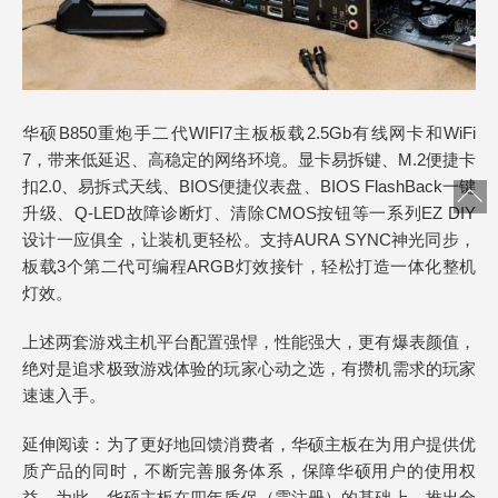
华硕B850重炮手二代WIFI7主板板载2.5Gb有线网卡和WiFi
7，带来低延迟、高稳定的网络环境。显卡易拆键、M.2便捷卡
扣2.0、易拆式天线、BIOS便捷仪表盘、BIOS FlashBack一键
升级、Q-LED故障诊断灯、清除CMOS按钮等一系列EZ DIY
设计一应俱全，让装机更轻松。支持AURA SYNC神光同步，
板载3个第二代可编程ARGB灯效接针，轻松打造一体化整机
灯效。
上述两套游戏主机平台配置强悍，性能强大，更有爆表颜值，
绝对是追求极致游戏体验的玩家心动之选，有攒机需求的玩家
速速入手。
延伸阅读：为了更好地回馈消费者，华硕主板在为用户提供优
质产品的同时，不断完善服务体系，保障华硕用户的使用权
益。为此，华硕主板在四年质保（需注册）的基础上，推出全