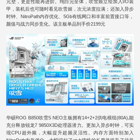
元壁，更是性能再进阶。纯白完全体，吹雪姬立绘加入I/O装
甲，装机后也可随时看见吹雪姬，次元浓度拉满；还加入异步
时钟、NitroPath内存优化、5Gb有线网口和丰富前置接口等，
颜值与战力同步竞化。该主板单品到手价2199元
华硕ROG B850吹雪S NEO主板拥有14+2+2供电模组(80A),能
充分释放锐龙7 9850X3D处理器潜力。更加入异步时钟，可实
现CPU超外频，大幅提升超频灵活性。内存方面特别加入