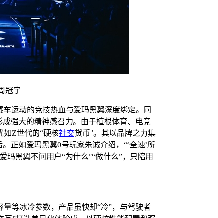
周冠宇
将赛车运动的竞技热血与爱玛黑翼深度绑定。同
形成强大的精神感召力。由于植根体育、电竞
如Z世代的“硬核
社交
货币”。其以品牌之力集
。正如爱玛黑翼0号玩家朱诚介绍，“‘全速’所
玛黑翼不问用户“为什么”“做什么”，只陪用
量等冰冷参数，产品虽快却“冷”，与驾驶者