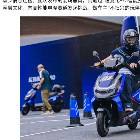
缺少情感连接。此次发布的爱玛黑翼，则通过“适我化+AI智
圈层文化，向高性能电摩赛道发起挑战，做车主“不扫兴的玩伴