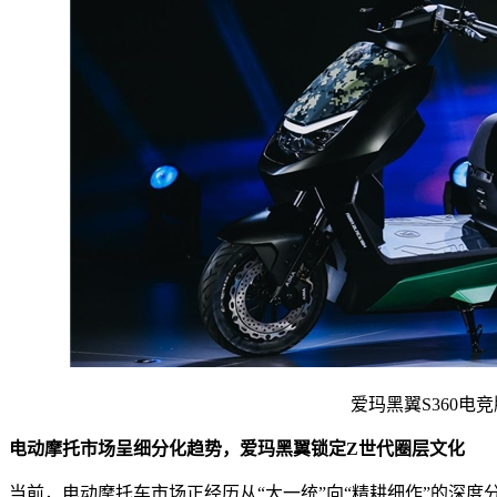
爱玛黑翼S360电竞
电动摩托市场呈细分化趋势，爱玛黑翼锁定
Z
世代圈层文化
当前，电动摩托车市场正经历从“大一统”向“精耕细作”的深度