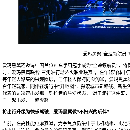
爱玛黑翼“全速领航员”
爱玛黑翼还邀请中国首位F1车手周冠宇成为“全速领航员”，
时，爱玛黑翼联名“三角洲行动烽火职业联赛”，在年轻群体中
等年轻人聚集的兴趣圈层，与年轻人保持同频沟通，爱玛黑翼犹
合年轻玩家、同伴在骑行中“开地图”，探索城市新路线、新生活
代表的是决定出发那一刻拉满的热爱状态。”对于骑行这件事，爱
户一起出发，一路奔赴。
将出行升级为快乐驾驶，爱玛黑翼做
“
不扫兴的玩伴
”
当前，在高性能电摩赛道，竞争焦点仍集中于电机功率、电池容