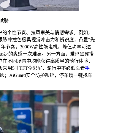
版试骑
户的个性节奏、拉风审美与情感需求。例如，
蓝银脉冲撞色极具视觉冲击力和辨识度，凸显“先
年节奏，3000W高性能电机，峰值功率可达
，弹射起步的爽感一次难忘。另一方面，爱玛黑翼搭
户在不同场景中均能获得高质量的骑行体验，
版采用5寸TFT全彩屏，骑行中不必低头看
手
匙；AiGuard安全防护系统，停车场一键找车