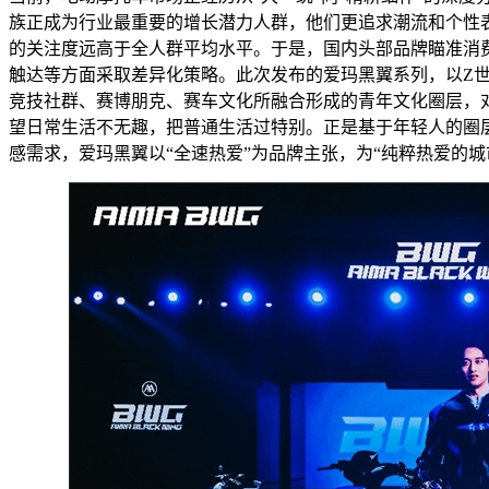
族正成为行业最重要的增长潜力人群，他们更追求潮流和个性
的关注度远高于全人群平均水平。于是，国内头部品牌瞄准消
触达等方面采取差异化策略。此次发布的爱玛黑翼系列，以Z
竞技社群、赛博朋克、赛车文化所融合形成的青年文化圈层，
望日常生活不无趣，把普通生活过特别。正是基于年轻人的圈
感需求，爱玛黑翼以“全速热爱”为品牌主张，为“纯粹热爱的城