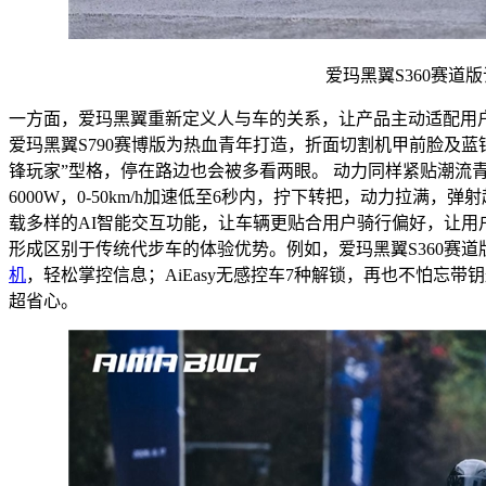
爱玛黑翼S360赛道
一方面，爱玛黑翼重新定义人与车的关系，让产品主动适配用
爱玛黑翼S790赛博版为热血青年打造，折面切割机甲前脸及
锋玩家”型格，停在路边也会被多看两眼。 动力同样紧贴潮流青
6000W，0-50km/h加速低至6秒内，拧下转把，动力拉满
载多样的AI智能交互功能，让车辆更贴合用户骑行偏好，让用
形成区别于传统代步车的体验优势。例如，爱玛黑翼S360赛道
机
，轻松掌控信息；AiEasy无感控车7种解锁，再也不怕忘带钥
超省心。