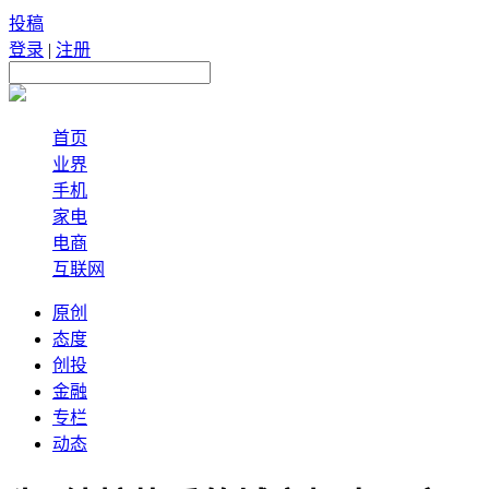
投稿
登录
|
注册
首页
业界
手机
家电
电商
互联网
原创
态度
创投
金融
专栏
动态