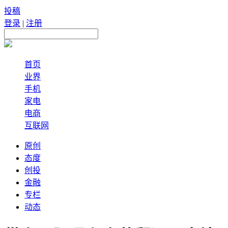
投稿
登录
|
注册
首页
业界
手机
家电
电商
互联网
原创
态度
创投
金融
专栏
动态