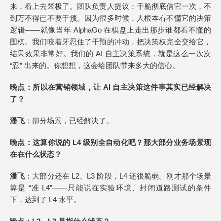
来，看上去笨极了。团队负责人提议：干脆彻底信它一次，不
到万不得已不要干预。因为很多时候，人根本看不懂它的决策
逻辑——就像当年 AlphaGo 在棋盘上走出那步谁都看不懂的
围棋。我们咬着牙忍住了干预的冲动，把决策权完全交给它，
结果效果非常好。我们的 AI 自主决策系统，就是这么一次次
“忍” 出来的。你想想，这会给团队带来多大的信心。
晚点
：所以在营销领域，让 AI 自主决策这件事其实已经解决
了？
潘飞
：部分场景，已经解决了。
晚点
：这算你说的 L4 级别全自动化吧？那大部分业务场景现
在
在
什么状态？
潘飞
：大部分还在 L2、L3 阶段，L4 还很脆弱。刚才那个场景
算是 “准 L4”——只能说在实验环境、封闭道路测试的条件
下，达到了 L4 水平。