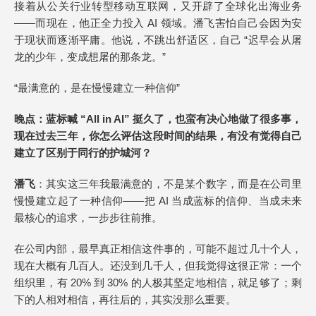
接着从公关行业转型移动互联网，又开辟了全球化出海业务
——而现在，他正全力投入 AI 领域。潘飞害怕自己会因为安
于现状而逐渐平庸。他说，不跳出舒适区，自己 “迟早会从屠
龙的少年，变成想屠的那条龙。”
“最满意的，是在慢慢建立一种信仰”
晚点
：蓝标喊 “All in AI”
挺久了
，也蛮有决心地做了很多事，
现在过去三年，你怎么评估这段时间的结果，有没有觉得自己
建立了区别于同行的护城河？
潘飞
：其实这三年我最满意的，不是某个数字，而是在公司里
慢慢建立起了一种信仰——把 AI 当成蓝标的信仰、当成未来
最核心的追求，一步步往前推。
在公司内部，最早真正相信这件事的，可能不超过几十个人，
现在大概有几百人。还没到几千人，但我觉得这很正常：一个
组织里，有 20% 到 30% 的人极其坚定地相信，就足够了；剩
下的人相对相信，再往后的，其实没那么重要。