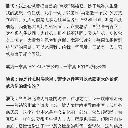
潘飞
：我是在试着把自己的 “灵魂” 灌给它。除了纯私人生活，
我的思想、价值观、几乎一切，都按照 “再塑造一个我” 的方式
在养它。别人可能是无脑地往里塞各种语料和 skill，我是精挑
细选。我会把大量判断给它看，让它去总结，再逐条告诉它：
这个观点我认同，为什么；那个我不认同，又为什么。所以它
身上沉淀了大量我的思考和判断。我还告诉它：每周如果攒到
特别好的问题，可以来问我，给我一些启发。于是有一天，它
就抛出了那个问题。
成为一家真正的 AI 科技公司，一家真正的全球化公司
晚点
：你是什么时候觉得，营销这件事可以承载更大的价值、
成为你的使命的？
潘飞
：当全球化成为可能的时候。在那之前，我一度非常沮丧
——营销退化成了请客吃饭、被人情世故主导的生意，我打心
底厌恶。这个行业本来是社会文化的一部分，它曾经很酷，像
互联网一样能改变很多年轻人，人才密度也很高。但随着内卷
加剧，它慢慢滑进了一个意义匮乏的时代。全球化，这时候成