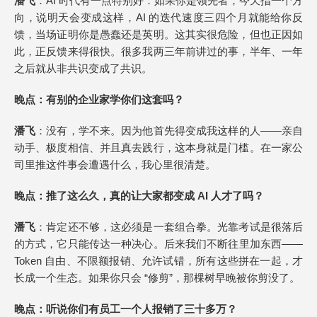
潘飞
：AI 时代有一点特别好：如果你是领先者，今天指一个方
向，说明天会变成这样，AI 的迭代速度三四个月就能给你反
馈，当场证明你是愚蠢还是英明。这其实很危险，但也正因如
此，正反馈来得很快。很多我两三年前讲过的事，半年、一年
之后就从非共识变成了共识。
晚点
：有别的企业家学你们这套吗？
潘飞
：没有，学不来。因为他首先得变成我这样的人——亲自
动手、极度相信、并且真去践行，这本身就是门槛。在一家公
司里推这件事会遭遇什么，我心里很清楚。
晚点
：推了这么久，真的让大家都变成 AI 人才了吗？
潘飞
：肯定还不够，这必须是一套组合拳。光靠考试是很落后
的方式，它只能传达一种决心。后来我们不断往里加东西——
Token 自由、不限额报销、允许试错，所有这些拼在一起，才
长成一个生态。如果你只会 “修剪”，那棵树早晚被你剪没了。
晚点
：听说你们有员工一个人报销了三十多万？