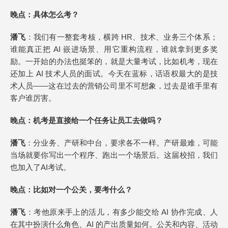
晚点
：具体怎么考？
潘飞
：我们有一整套考核，横跨 HR、技术、业务三个体系；
谁能真正把 AI 嵌进场景、用它重构流程，谁就拿到更多奖
励。一开始的办法也挺笨的，就是大量考试，比如机考，现在
还加上 AI 技术人员的面试。今天在蓝标，话语权最大的是技
术人员——这在过去的营销公司里不可想象，过去是谁手里有
客户谁厉害。
晚点
：
机考是
直接给一个任务让员工去做吗？
潘飞
：分业务、产研和中台，要求各不一样。产研最难，可能
当场就要你写出一个程序、跑出一个场景后。这届校招，我们
也加入了AI考试。
晚点
：比如对一个公关，要考什么？
潘飞
：考他原来手上的活儿，有多少能交给 AI 协作完成、人
在其中扮演什么角色、AI 的产出质量如何。公关和内容、活动