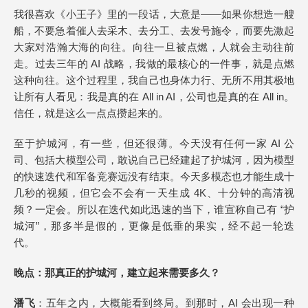
我很喜欢《小王子》里的一段话，大意是——如果你想造一艘
船，不要急着催人去采木、去分工、去发号施令，而要先激起
大家对浩瀚大海的向往。向往一旦被点燃，人就会主动往前
走。过去三年的 AI 战略，我做的最核心的一件事，就是点燃
这种向往。这个过程里，我自己也身体力行、无所不用其极地
让所有人看见：我是真的在 All in AI，公司也是真的在 All in。
信任，就是这么一点点攒起来的。
至于护城河，有一些，但还很薄。今天没有任何一家 AI 公
司、包括大模型公司，敢说自己已经建起了护城河，因为模型
的快速迭代和军备竞赛远没有结束。今天多模态也才能生成十
几秒的视频，但它会不会有一天生成 4K、十分钟的高清视
频？一定会。所以在迭代如此迅速的当下，谁宣称自己有 “护
城河”，那多半是假的，更像是低垂的果实，经不起一轮迭
代。
晚点
：那真正的护城河，建立起来需要多久？
潘飞
：五年之内，大概能看到终局。到那时，AI 会出现一种