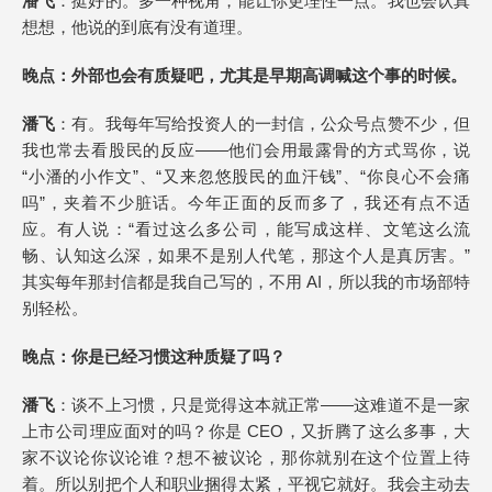
潘飞
：挺好的。多一种视角，能让你更理性一点。我也会认真
想想，他说的到底有没有道理。
晚点
：外部也会有质疑吧，尤其是早期高调喊这个事的时候。
潘飞
：有。我每年写给投资人的一封信，公众号点赞不少，但
我也常去看股民的反应——他们会用最露骨的方式骂你，说
“小潘的小作文”、“又来忽悠股民的血汗钱”、“你良心不会痛
吗”，夹着不少脏话。今年正面的反而多了，我还有点不适
应。有人说：“看过这么多公司，能写成这样、文笔这么流
畅、认知这么深，如果不是别人代笔，那这个人是真厉害。”
其实每年那封信都是我自己写的，不用 AI，所以我的市场部特
别轻松。
晚点
：你是已经习惯这种质疑了吗？
潘飞
：谈不上习惯，只是觉得这本就正常——这难道不是一家
上市公司理应面对的吗？你是 CEO，又折腾了这么多事，大
家不议论你议论谁？想不被议论，那你就别在这个位置上待
着。所以别把个人和职业捆得太紧，平视它就好。我会主动去