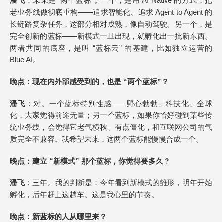
潘飞
：未来是 “两个蓝标”。一个，是用 AI Native 的方式，把
老业务线做彻底重构——追求智能化、追求 Agent to Agent 的
长链路复杂任务，这部分相对成熟，像自动驾驶。另一个，是
完全创新的蓝标——新模式一旦出现，就孵化出一批新东西。
两者共同的底座，是叫 “蓝标云” 的基建，比如独立运营的
Blue AI。
晚点
：
现在内
外部感受到的，也是 “两个蓝标”？
潘飞
：对。一个蓝标特别性感——野心勃勃、科技化、全球
化，大家觉得前途无量；另一个蓝标，如果你恰好碰到某些传
统业务线，会觉得它老气横秋、有点僵化，和互联网公司的气
质完全不兼容。我希望未来，这两个蓝标能慢慢合成一个。
晚点
：建立 “新模式” 那个蓝标，你觉得要多久？
潘飞
：三年。我的判断是：今年看到新模式的雏形，明年开始
孵化，后年赶上这趟车。这是我心里的节奏。
晚点
：新蓝标的人从哪里来？