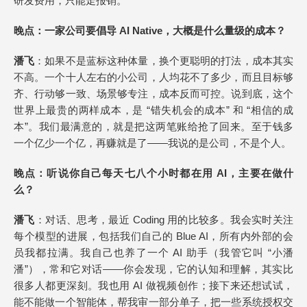
研发费用，只能走报销。
晚点
：一家公司要倡导 AI Native，大概是什么量级的成本？
潘飞
：如果不是蓝标这种体量，换个更聪明的打法，成本其实
不高。一个十人左右的小公司，人均花不了多少，而且目标够
齐、行动够一致、场景够专注，成本反而可控。说到底，这个
世界上最贵的两样成本，是 “错失机会的成本” 和 “相信的成
本”。我们最满意的，就是把这两笔账给抢了回来。至于钱多
一个亿少一个亿，再赚就是了——我说的是公司，不是个人。
晚点
：听说你自己每天七八个小时都在用 AI，主要在做什
么？
潘飞
：对话、思考，最近 Coding 用的比较多。我会实时关注
每个模型的进展，包括我们自己的 Blue AI，所有内外部的会
员我都拉满。我自己也养了一个 AI 助手（我管它叫 “小潘
潘”），常和它对话——你会发现，它的认知和理解，其实比
很多人都更深刻。我也用 AI 做视频创作；接下来还想试试，
能不能做一个智能体，帮我审一部分单子，把一些系统授权交