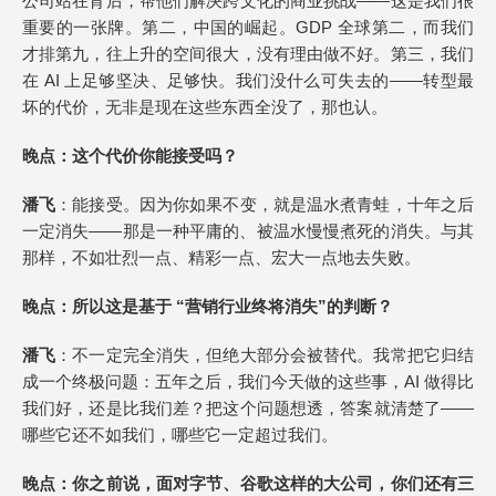
公司站在背后，帮他们解决跨文化的商业挑战——这是我们很
重要的一张牌。第二，中国的崛起。GDP 全球第二，而我们
才排第九，往上升的空间很大，没有理由做不好。第三，我们
在 AI 上足够坚决、足够快。我们没什么可失去的——转型最
坏的代价，无非是现在这些东西全没了，那也认。
晚点
：这个代价你能接受吗？
潘飞
：能接受。因为你如果不变，就是温水煮青蛙，十年之后
一定消失——那是一种平庸的、被温水慢慢煮死的消失。与其
那样，不如壮烈一点、精彩一点、宏大一点地去失败。
晚点
：所以这是基于 “营销行业终将消失
”
的判断？
潘飞
：不一定完全消失，但绝大部分会被替代。我常把它归结
成一个终极问题：五年之后，我们今天做的这些事，AI 做得比
我们好，还是比我们差？把这个问题想透，答案就清楚了——
哪些它还不如我们，哪些它一定超过我们。
晚点
：你之前说，面对字节、谷歌这样的大公司，你们还有三