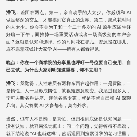
潘飞
：差距在两点。第一，亲自动手的人太少。你必须和 AI
做足够深的交互，才能摸到它真正的边界。第二，愿意花时间
的人太少。你会不会为了和一个二十多岁的 AI 原生应届生好
好聊一下午，而推掉一场重要活动或者一场高级别的客户会
面？这就是认知和选择。你的时间花在哪儿、资源投在哪儿、
愿不愿意花钱让大家学 AI——所有人都看得见。
晚点
：你在一个商学院的
分享里
也呼吁一号位要自己去用、自
己去试。为什么大家明明知道重要，却不去用？
潘飞
：我觉得，人性底层有两样东西在起作用：一是冒险，二
是惰性。人一旦形成惯性，就很难愿意改变。我见过很多人，
宁可去听各种讲座、迷信各路专家，就是不肯自己和 AI 深聊
几句。其实答案 AI 大多都有，莫向外求。
当然，也有人不是懒，是真忙。但归根到底还是认知问题——
没有认知，就容易浅尝辄止：问一个问题，觉得答得不靠谱，
就下结论说 “AI 也就这样”，然后退回到搜索引擎的老习惯里，