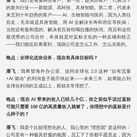
潘飞
：我们更看重两类客户。第一类，超头部客户，代表当下
的新兴行业——新能源、高科技、具身智能。第二类，代表未
来五到十年趋势的客户—— AI、生物智能与医药，因为人类往
后走，无非就是具身智能、用 AI 去解决长寿和癌症等疾病；
当然还有最刚需的、解决老百姓吃喝拉撒的快消。而且和这些
最优秀的公司合作，本身就是对蓝标文化的一种反哺和校正
——我们能近距离看到，顶级公司是怎么工作、怎么决策的。
晚点
：全球化这块业务，现在有具体目标吗？
潘飞
：我希望海外办公室、连同全球化 2.0 这种 “自有流量
+AI 驱动” 的利润盘子能尽快起来——未来三年，如果能占到
全球化利润的五成以上，那就非常理想了。
晚点
：现在 AI 带来的收入已经几十亿，你之前似乎说过蓝标
可能只需要 100 亿的高质量收入就够了，你理想中的蓝标是什
么样子的？
潘飞
：我是个比较理想化的人。我心里的 “理想国” 是这样的：
公司里有一种极其舒服的氛围，员工下了班都不愿意走，因为