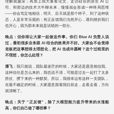
理解就越深；再加上我大量看论文、走访硅谷的原生 AI 公
司、和那边的技术大牛聊未来，慢慢就会形成一种终局思维
——你会笃定地相信，明天、后天就是那个样子。到了这种状
态，人是非常乐观的：有正反馈我们当然开心，遇到挫折我们
也开心，因为那本来就是试错的一部分。
晚点
：但你得让大家一起做这件事。你们
Blue AI 负责人说
过，最初很多业务跟 AI 结合的效果并不好。大家会不会觉得
老板把这事想得太理想化，把 AI 当成许愿树？这个过程里的
不理想，你怎么处理？
潘飞
：我只能说，团队最迷茫的时候，大家还是愿意相信我。
这种信任是怎么来的，我也说不清，可能是过去一起打了太多
胜仗、攒下来的一种默契。所以，我很幸运有这样一支团队，
在最不确定的时候，大家愿意跟着我往前走，走着走着，方向
就清晰了。
晚点
：关于 “正反馈”，除了大模型能力提升带来的水涨船
高，你们自己做了哪些事？