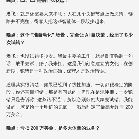
晚点
：L2、L3 是指什么状态？
潘飞
：就是还需要人来串联：人在几个关键节点上做决策，链
路并不完整，得靠人把这些智能体一段段接起来。
晚点
：这个 “准自动化” 场景，完全让 AI 自决策，经历了多少
次试错？
潘飞
：也没试错多少次。我最主要的工作，就是反复强调一句
话：放手去试，赔了我来扛。这是我们刻意建立的文化，在创
新期，犯错是一种政治正确，保守才是政治错误。
道理其实很清楚：如果已经到了线性加速、一切都很稳定的阶
段，你还盲目犯错，那是有问题的；但现在是混沌期，一次犯
错只是告诉你 “这条路不通”，所以必须鼓励大家去试错。我能
做的，就是给一个明确的兜底——我当时定了最高允许亏 200
万美金。
晚点
：亏损 200 万美金，是多大体量的业务？