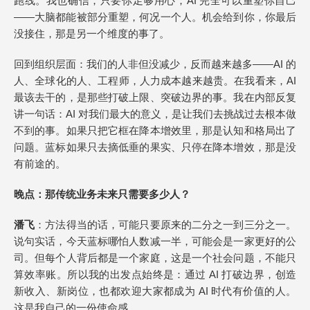
跑线。我也确信，只要你足够用心，AI 完全可以重塑你自己
——大脑都能被部分重塑，何况一个人。机会给到你，你最后
没接住，那是另一个维度的事了。
回到组织层面：我们的人非但没减少，反而越来越多——AI 的
人、全球化的人、工程师，人力成本越来越贵。在我看来，AI
最该去干的，是那些打破上限、突破边界的事。我在内部反复
讲一句话：AI 对我们最大的意义，是让我们去挑战过去根本做
不到的事。如果只把它框在降本增效里，那是认知和格局出了
问题。蓝标如果只去摘低垂的果实、只停在降本增效，那是没
有前途的。
晚点
：那传统业务未来只需要多少人？
潘飞
：方法得当的话，可能只要原来的二分之一到三分之一。
说句实话，今天蓝标哪怕人数减一半，可能会是一家更好的公
司。但每个人背后都是一个家庭，这是一个社会问题，不能只
算效率账。所以我的出发点始终是：通过 AI 打破边界，创造
新收入、新岗位，也都欢迎大家都成为 AI 时代有价值的人。
这是我自己的一份使命感。