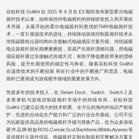
谷粒科技 GuliKit 自 2021 年 6 月在 E3 期间发布新型霍尔电磁
摇杆技术以来，始终保持对电磁摇杆的持续研发投入和开展技
术升级，从最开始的霍尔电磁摇杆到更优的TMR电磁摇杆技
术，一直引领该技术的进化，持续推动游戏控制器摇杆技术从
传统碳膜电位器结构向非接触式电磁感应方案升级。传统碳膜
电位器摇杆因长期摩擦磨损，容易产生摇杆漂移问题，而电磁
感应摇杆通过非接触式传感方式，有助于降低磨损带来的漂移
风险，提升长期使用的稳定性与寿命。随着谷粒科技 GuliKit
在该类技术的不断创新 和在行业中的不断推广和普及，电磁
摇杆已逐渐成为游戏硬件领域的重要发展方向。
凭借多年的技术投入，在 Steam Deck、Switch、Switch 2 及
多类掌机与游戏控制器摇杆市场中的持续布局，谷粒科技
GuliKit 已建立起强大的技术积累、全方位的海内外知识产权保
护，先进的自动化生产能力和广泛的行业合作基础。公司不仅
为玩家提供高品质的电磁摇杆升级与替换产品，也为众多游戏
硬件品牌例如ROG,Corsair,Scuf,Backbone,8Bitdo,Ayaneo等
提供摇杆元器件供应、电磁摇杆定制化制造和完整解决方案支