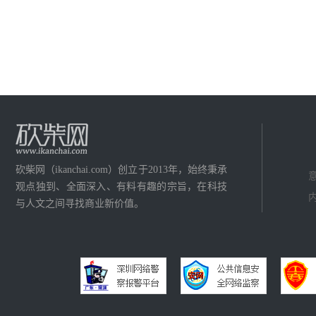
砍柴网（ikanchai.com）创立于2013年，始终秉承
意
观点独到、全面深入、有料有趣的宗旨，在科技
内
与人文之间寻找商业新价值。