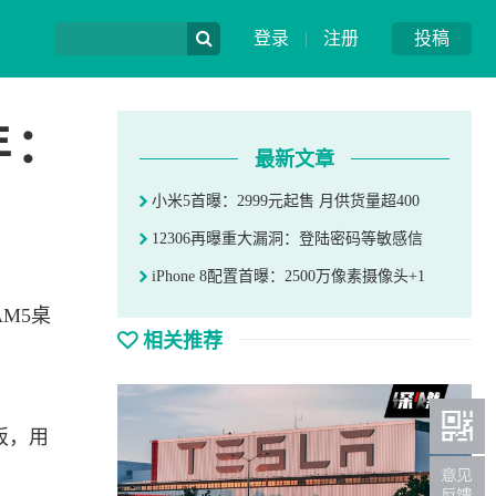
登录
|
注册
投稿
年：
最新文章
小米5首曝：2999元起售 月供货量超400
12306再曝重大漏洞：登陆密码等敏感信
iPhone 8配置首曝：2500万像素摄像头+1
AM5桌
相关推荐
板，用