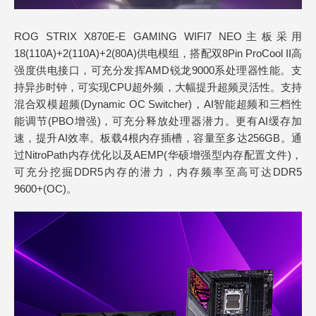
ROG STRIX X870E-E GAMING WIFI7 NEO主板采用
18(110A)+2(110A)+2(80A)供电模组，搭配双8Pin ProCool II高
强度供电接口，可充分发挥AMD锐龙9000系处理器性能。支
持异步时钟，可实现CPU超外频，大幅提升超频灵活性。支持
混合双模超频(Dynamic OC Switcher)，AI智能超频和三档性
能调节(PBO增强)，可充分释放处理器潜力。更有AI缓存加
速，提升AI效率。板载4根内存插槽，容量至多达256GB。通
过NitroPath内存优化以及AEMP(华硕增强型内存配置文件)，
可充分挖掘DDR5内存的潜力，内存频率至高可达DDR5
9600+(OC)。