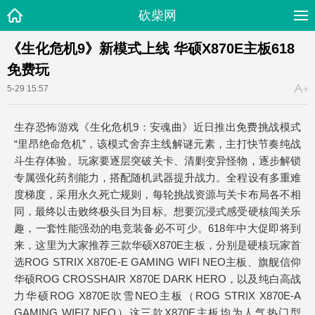
砍柴网
《生化危机9》新模式上线 华硕X870E主板618
免费玩
5-29 15:57
生存恐怖游戏《生化危机9：安魂曲》近日推出免费挑战模式
“里昂绝命危机”，该模式舍弃主线解谜元素，主打快节奏纯战
斗生存体验。玩家要逐层突破关卡、清剿变异怪物，逐步解锁
专属强化药剂能力，搭配随机武器提升战力。全程设有多重难
度梯度，采用永久死亡规则，每轮挑战资源与关卡布局各不相
同，最终以击败终极头目为目标。想要沉浸式感受硬核闯关乐
趣，一套性能强劲的电竞装备必不可少。618年中大促即将到
来，这里为大家推荐三款华硕X870E主板，分别是硬核玩家首
选ROG STRIX X870E-E GAMING WIFI NEO主板、旗舰信仰
华硕ROG CROSSHAIR X870E DARK HERO，以及纯白高战
力华硕ROG X870E吹雪NEO主板（ROG STRIX X870E-A
GAMING WIFI7 NEO）这三款X870E主板均为人气热门型