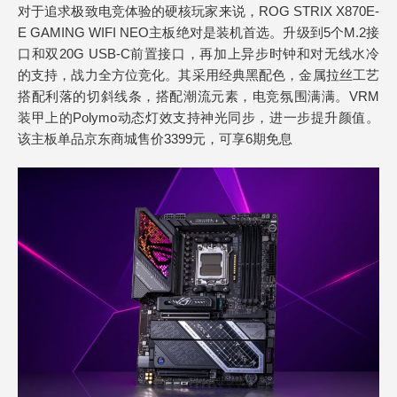
对于追求极致电竞体验的硬核玩家来说，ROG STRIX X870E-
E GAMING WIFI NEO主板绝对是装机首选。升级到5个M.2接
口和双20G USB-C前置接口，再加上异步时钟和对无线水冷
的支持，战力全方位竞化。其采用经典黑配色，金属拉丝工艺
搭配利落的切斜线条，搭配潮流元素，电竞氛围满满。VRM
装甲上的Polymo动态灯效支持神光同步，进一步提升颜值。
该主板单品京东商城售价3399元，可享6期免息