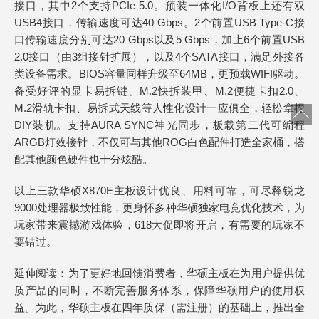
接口，其中2个支持PCIe 5.0。预装一体化I/O背板上还有双
USB4接口，传输速度可达40 Gbps。2个前置USB Type-C接
口传输速度分别可达20 Gbps以及5 Gbps，加上6个前置USB
2.0接口（由3组接针扩展），以及4个SATA接口，满足外接各
类设备需求。BIOS容量同样升级至64MB，更预载WIFI驱动。
备受好评的显卡易拆键、M.2快拆装甲、M.2便捷卡扣2.0、
M.2滑轨卡扣、易拆式天线等人性化设计一应俱全，轻松拿捏
DIY装机。支持AURA SYNC神光同步，板载第二代可编程
ARGB灯效接针，不仅可与其他ROG白色配件打造全家桶，搭
配其他颜色硬件也十分炫酷。
以上三款华硕X870E主板设计优良、用料可靠，可尽释锐龙
9000处理器极致性能，更身怀多种华硕独家电竞优化技术，为
玩家带来震撼游戏体验，618大促即将开启，有需要的玩家不
要错过。
延伸阅读：为了更好地回馈消费者，华硕主板在为用户提供优
质产品的同时，不断完善服务体系，保障华硕用户的使用权
益。为此，华硕主板在四年质保（需注册）的基础上，推出全