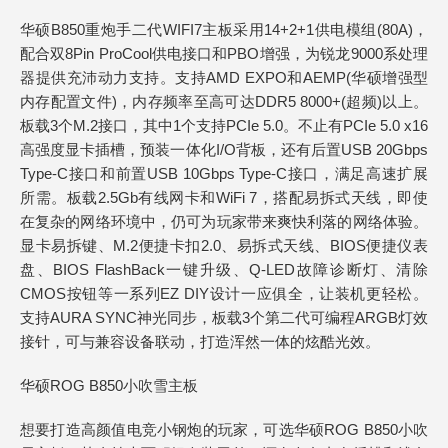
华硕B850重炮手二代WIFI7主板采用14+2+1供电模组(80A)，
配合双8Pin ProCool供电接口和PBO增强，为锐龙9000系处理
器提供充沛动力支持。支持AMD EXPO和AEMP(华硕增强型
内存配置文件)，内存频率至高可达DDR5 8000+(超频)以上。
板载3个M.2接口，其中1个支持PCIe 5.0。不止有PCIe 5.0 x16
高强度显卡插槽，预装一体化I/O背板，还有后置USB 20Gbps
Type-C接口和前置USB 10Gbps Type-C接口，满足高速扩展
所需。板载2.5Gb有线网卡和WiFi 7，搭配易拆式天线，即使
在复杂的网络环境中，仍可为玩家带来爽快利落的网络体验。
显卡易拆键、M.2便捷卡扣2.0、易拆式天线、BIOS便捷仪表
盘、BIOS FlashBack一键升级、Q-LED故障诊断灯、清除
CMOS按钮等一系列EZ DIY设计一应俱全，让装机更轻松。
支持AURA SYNC神光同步，板载3个第二代可编程ARGB灯效
接针，可与兼容设备联动，打造浑然一体的炫酷光效。
华硕ROG B850小吹雪主板
想要打造高颜值电竞小钢炮的玩家，可选华硕ROG B850小吹