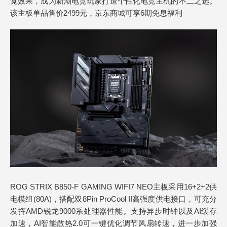
觉效果，成为新潮电竞玩家打造个性化电竞主机的不二之选。
该主板单品售价2499元，京东商城可享6期免息福利
ROG STRIX B850-F GAMING WIFI7 NEO主板采用16+2+2供
电模组(80A)，搭配双8Pin ProCool II高强度供电接口，可充分
发挥AMD锐龙9000系处理器性能。支持异步时钟以及AI缓存
加速，AI智能散热2.0可一键优化调节风扇转速，进一步加强