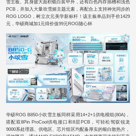
雪主板。其身披大面积银白装甲外，还有白色内存插槽和浅色
PCB，并加入大量吹雪姬主题元素，再配合上支持神光同步的
ROG LOGO，树立次元美学新标杆！该主板单品到手价1429
元，华硕商城加1元得价值99元ROG随心杯
华硕ROG B850小吹雪主板同样采用14+2+1供电模组(80A)，
搭配双8Pin ProCool供电接口和8层PCB，可轻松驾驭锐龙
9000系处理器。供电区、芯片组区均配备厚实的银白散热片，