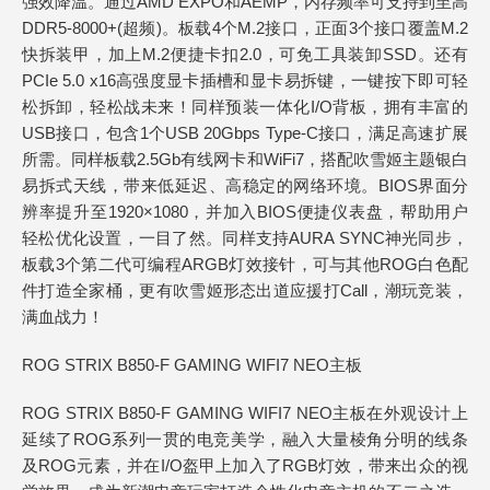
强效降温。通过AMD EXPO和AEMP，内存频率可支持到至高
DDR5-8000+(超频)。板载4个M.2接口，正面3个接口覆盖M.2
快拆装甲，加上M.2便捷卡扣2.0，可免工具装卸SSD。还有
PCIe 5.0 x16高强度显卡插槽和显卡易拆键，一键按下即可轻
松拆卸，轻松战未来！同样预装一体化I/O背板，拥有丰富的
USB接口，包含1个USB 20Gbps Type-C接口，满足高速扩展
所需。同样板载2.5Gb有线网卡和WiFi7，搭配吹雪姬主题银白
易拆式天线，带来低延迟、高稳定的网络环境。BIOS界面分
辨率提升至1920×1080，并加入BIOS便捷仪表盘，帮助用户
轻松优化设置，一目了然。同样支持AURA SYNC神光同步，
板载3个第二代可编程ARGB灯效接针，可与其他ROG白色配
件打造全家桶，更有吹雪姬形态出道应援打Call，潮玩竞装，
满血战力！
ROG STRIX B850-F GAMING WIFI7 NEO主板
ROG STRIX B850-F GAMING WIFI7 NEO主板在外观设计上
延续了ROG系列一贯的电竞美学，融入大量棱角分明的线条
及ROG元素，并在I/O盔甲上加入了RGB灯效，带来出众的视