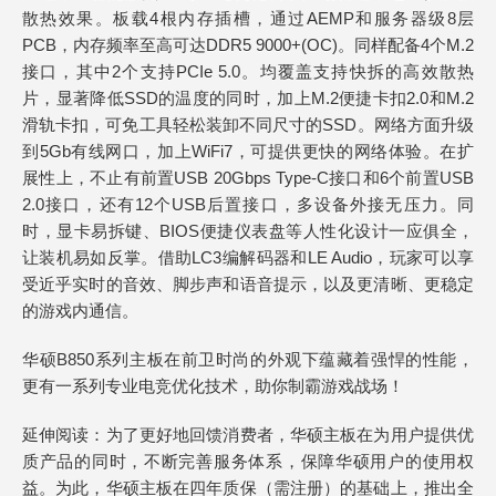
散热效果。板载4根内存插槽，通过AEMP和服务器级8层
PCB，内存频率至高可达DDR5 9000+(OC)。同样配备4个M.2
接口，其中2个支持PCIe 5.0。均覆盖支持快拆的高效散热
片，显著降低SSD的温度的同时，加上M.2便捷卡扣2.0和M.2
滑轨卡扣，可免工具轻松装卸不同尺寸的SSD。网络方面升级
到5Gb有线网口，加上WiFi7，可提供更快的网络体验。在扩
展性上，不止有前置USB 20Gbps Type-C接口和6个前置USB
2.0接口，还有12个USB后置接口，多设备外接无压力。同
时，显卡易拆键、BIOS便捷仪表盘等人性化设计一应俱全，
让装机易如反掌。借助LC3编解码器和LE Audio，玩家可以享
受近乎实时的音效、脚步声和语音提示，以及更清晰、更稳定
的游戏内通信。
华硕B850系列主板在前卫时尚的外观下蕴藏着强悍的性能，
更有一系列专业电竞优化技术，助你制霸游戏战场！
延伸阅读：为了更好地回馈消费者，华硕主板在为用户提供优
质产品的同时，不断完善服务体系，保障华硕用户的使用权
益。为此，华硕主板在四年质保（需注册）的基础上，推出全