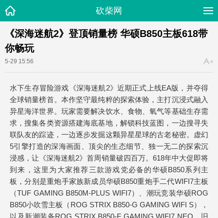
砍柴网
《深海迷航2》登顶销量榜 华硕B850主板618带
你畅玩
5-29 15:56
水下生存冒险游戏《深海迷航2》近期正式上线EA版，并夺得
全球销量榜首。本作坚守最纯粹的探索体验，主打沉浸式融入
异星海洋世界。玩家需要解决饮水、食物、氧气等基础生存需
求，搜集各类资源搭建海底基地，解锁科技蓝图，一边搜寻失
联队友的踪迹，一边逐步发掘这颗异星星球的古老秘密。虚幻
5引擎打造的深海画面、顶尖的生态细节、独一无二的探索沉
浸感，让《深海迷航2》首周销量破四百万。618年中大促即将
到来，这里为大家推荐三款游戏党必备的华硕B850系列主
板，分别是重炮手家族新成员华硕B850重炮手二代WIFI7主板
（TUF GAMING B850M-PLUS WIFI7）、潮玩竞装华硕ROG
B850小吹雪主板（ROG STRIX B850-G GAMING WIFI S），
以及新潮装备ROG STRIX B850-F GAMING WIFI7 NEO。旧