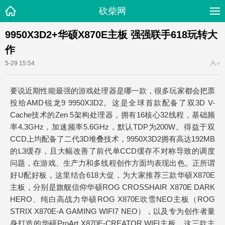
砍柴网
9950X3D2+华硕X870E主板 强强联手618玩转大
作
5-29 15:54
要说近期性能最强的游戏处理器是哪一款，很多玩家都会把票
投给AMD锐龙9 9950X3D2。这是全球首款配备了双3D V-
Cache技术的Zen 5架构处理器，拥有16核心32线程，基础频
率4.3GHz，加速频率5.6GHz，默认TDP为200W。得益于双
CCD上均配备了二代3D堆叠技术，9950X3D2拥有高达192MB
的L3缓存，且大幅改善了前代单CCD缓存不对称导致的调度
问题，在游戏、生产力和多线程创作方面均表现出色。正所谓
好U配好板，这里结合618大促，为大家推荐三款华硕X870E
主板，分别是旗舰信仰华硕ROG CROSSHAIR X870E DARK
HERO、纯白高战力华硕ROG X870E吹雪NEO主板（ROG
STRIX X870E-A GAMING WIFI7 NEO），以及专为创作者量
身打造的华硕ProArt X870E-CREATOR WIFI主板。这三款主