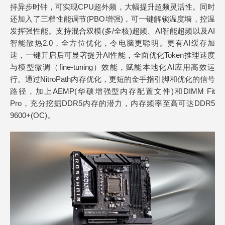
持异步时钟，可实现CPU超外频，大幅提升超频灵活性。同时
还加入了三档性能调节(PBO增强)，可一键解锁温度墙，控温
发挥强性能。支持混合双模(多/全核)超频、AI智能超频以及AI
智能散热2.0，全方位优化，令电脑更聪明。更有AI缓存加
速，一键开启后可显著提升AI性能，全面优化Token推理速度
与模型微调（fine-tuning）效能，赋能本地化AI应用高效运
行。通过NitroPath内存优化，更短的金手指引脚和优化的信号
路径，加上AEMP(华硕增强型内存配置文件)和DIMM Fit
Pro，充分挖掘DDR5内存的潜力，内存频率至高可达DDR5
9600+(OC)。