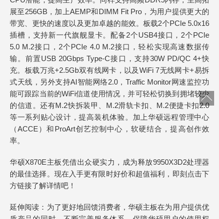
展至256GB，加上AEMP和DIMM Fit Pro，为用户提供更大的
带宽、更快的速度以及更加卓越的能效。板载2个PCIe 5.0x16
插槽，支持新一代旗舰显卡。配备2个USB4接口，2个PCIe
5.0 M.2接口，2个PCIe 4.0 M.2接口，轻松实现高速数据传
输。前置USB 20Gbps Type-C接口，支持30W PD/QC 4+快
充。板载万兆+2.5Gb双有线网卡，以及WiFi 7无线网卡+易拆
式天线，另外支持AI智能网络2.0，Traffic Monitor网速监控功
能可跟踪当前的WiFi信道使用情况，并可轻松切换到拥堵较少
的信道。还有M.2快拆装甲、M.2滑轨卡扣、M.2便捷卡扣2.0
等一系列贴心设计，提高装机体验。加上华硕远程管理中心
（ACCE）和ProArt创艺控制中心，软硬结合，提高创作效
率。
华硕X870E主板凭借出众硬实力，成为释放9950X3D2处理器
的最佳选择。现在入手更有限时好价和超值福利，即刻点击下
方链接了解详情吧！
延伸阅读：为了更好地回馈消费者，华硕主板在为用户提供优
质产品的同时，不断完善服务体系，保障华硕用户的使用权