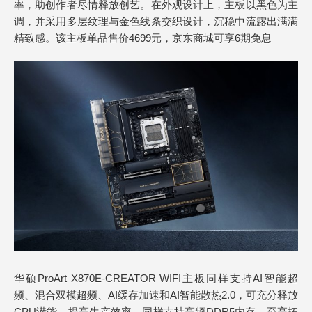
率，助创作者尽情释放创艺。在外观设计上，主板以黑色为主
调，并采用多层纹理与金色线条交织设计，沉稳中流露出满满
精致感。该主板单品售价4699元，京东商城可享6期免息
华硕ProArt X870E-CREATOR WIFI主板同样支持AI智能超
频、混合双模超频、AI缓存加速和AI智能散热2.0，可充分释放
CPU潜能，提高生产效率。同样支持高频DDR5内存，至高拓