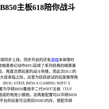
850主板618陪你战斗
全球同步上线，同步开启的还有
游戏
本体限时
暗黑奇幻动作RPG延续了系列经典的暗黑基
，再度点燃玩家的战斗热情，而此次DLC的
8大促来临之际，这里为跃跃欲试的玩家推荐两
TRIX B850-A GAMING WIFI7 S
为华硕B850重炮手二代WIFI7主板（TUF
0X处理器组成的电竞小钢炮。这两套配置均以华硕B850
老平台的玩家可沿用旧DDR5内存，搭配华硕