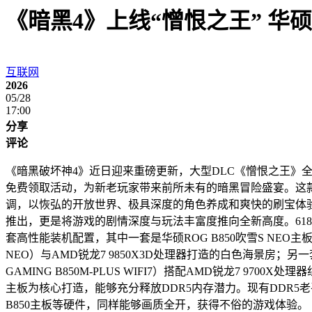
《暗黑4》上线“憎恨之王” 华硕B
互联网
2026
05/28
17:00
分享
评论
《暗黑破坏神4》近日迎来重磅更新，大型DLC《憎恨之王》
免费领取活动，为新老玩家带来前所未有的暗黑冒险盛宴。这款
调，以恢弘的开放世界、极具深度的角色养成和爽快的刷宝体验
推出，更是将游戏的剧情深度与玩法丰富度推向全新高度。61
套高性能装机配置，其中一套是华硕ROG B850吹雪S NEO主板（ROG S
NEO）与AMD锐龙7 9850X3D处理器打造的白色海景房；另一套
GAMING B850M-PLUS WIFI7）搭配AMD锐龙7 970
主板为核心打造，能够充分释放DDR5内存潜力。现有DDR5
B850主板等硬件，同样能够画质全开，获得不俗的游戏体验。