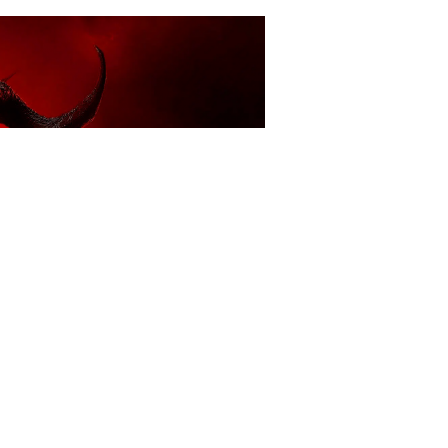
凶险的斯科沃斯地区，直面魔神的狂热信徒与
被憎恨吞噬。DLC新增圣骑士与术士两大全