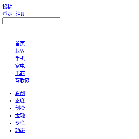
投稿
登录
|
注册
首页
业界
手机
家电
电商
互联网
原创
态度
创投
金融
专栏
动态