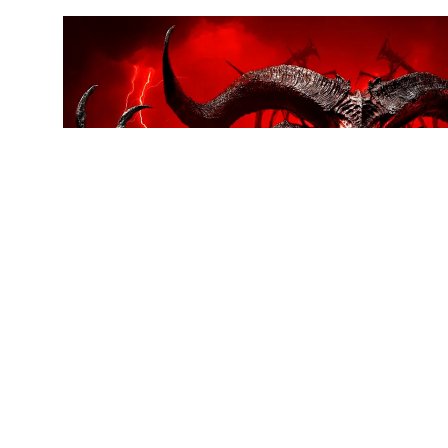
DLC《憎恨之王》的剧情围绕墨菲斯托展开，玩家将前往古老
无尽恶魔，在充满压迫感的黑暗篇章中，集结盟友阻止庇护之地