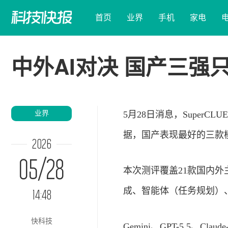
首页
业界
手机
家电
中外AI对决 国产三强
业界
5月28日消息，Super
据，国产表现最好的三款
2026
05/28
本次测评覆盖21款国内
成、智能体（任务规划）、
14:48
快科技
Gemini、GPT-5.5、C