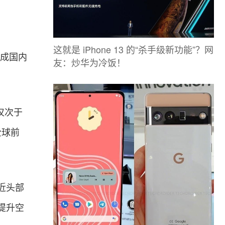
这就是 iPhone 13 的“杀手级新功能”？网
，组成国内
友：炒华为冷饭！
仅次于
全球前
近头部
提升空