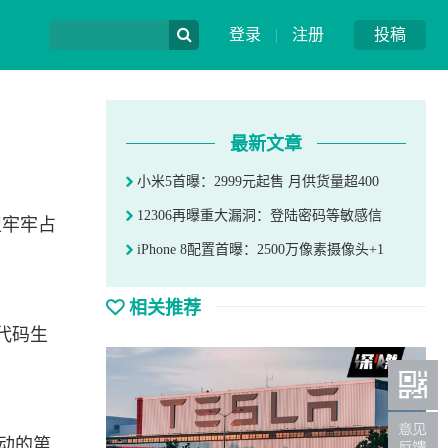
登录
|
注册
投稿
最新文章
小米5首曝：2999元起售 月供货量超400
12306再曝重大漏洞：登陆密码等敏感信
型牢牢占
iPhone 8配置首曝：2500万像素摄像头+1
相关推荐
代码生
以撼动的第