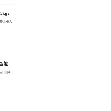
5kg，
骨骼机器人
智能
科研团队