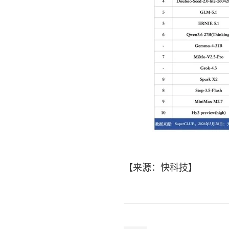
【来源：快
科技
】