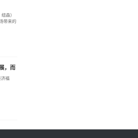
· 纽森）
市场带来的
。
展，而
经济福