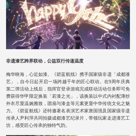
非遗漆艺跨界联动，公益双行传递温度
梅华映海，心近如漆。《碧蓝航线》携手国家级非遗「成都漆
艺」，自今日起开启一场跨越千年的匠心联动。在9周年庆典
第二弹活动上线后，指挥官登录游戏完成联动活动任务即可免
费获得华甲限定换装「若漆之光」，该换装以中式内衬配薄纱
外衣尽显温婉雅致，团扇与漆盒等元素更显中华传统文化之魅
力。《碧蓝航线》还特邀著名表演艺术家唐国强及国家级非遗
传承人尹利萍共同拍摄成都漆艺纪录片，带领玩家走进漆艺工
坊，感受匠心传承的独特气韵。