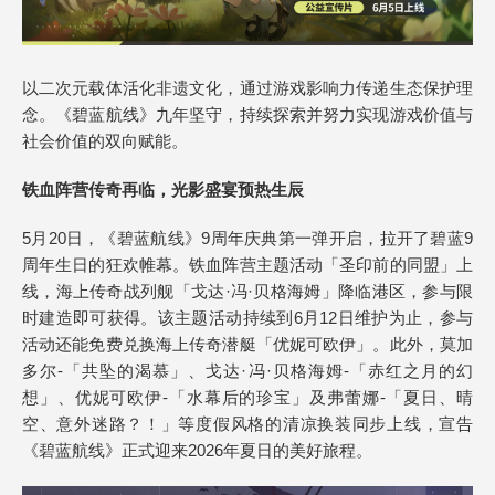
以二次元载体活化非遗文化，通过游戏影响力传递生态保护理
念。《碧蓝航线》九年坚守，持续探索并努力实现游戏价值与
社会价值的双向赋能。
铁血阵营传奇再临，光影盛宴预热生辰
5月20日，《碧蓝航线》9周年庆典第一弹开启，拉开了碧蓝9
周年生日的狂欢帷幕。铁血阵营主题活动「圣印前的同盟」上
线，海上传奇战列舰「戈达·冯·贝格海姆」降临港区，参与限
时建造即可获得。该主题活动持续到6月12日维护为止，参与
活动还能免费兑换海上传奇潜艇「优妮可欧伊」。此外，莫加
多尔-「共坠的渴慕」、戈达·冯·贝格海姆-「赤红之月的幻
想」、优妮可欧伊-「水幕后的珍宝」及弗蕾娜-「夏日、晴
空、意外迷路？！」等度假风格的清凉换装同步上线，宣告
《碧蓝航线》正式迎来2026年夏日的美好旅程。