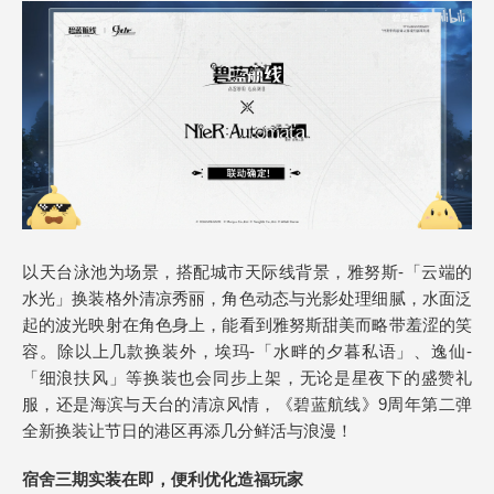
以天台泳池为场景，搭配城市天际线背景，雅努斯-「云端的
水光」换装格外清凉秀丽，角色动态与光影处理细腻，水面泛
起的波光映射在角色身上，能看到雅努斯甜美而略带羞涩的笑
容。除以上几款换装外，埃玛-「水畔的夕暮私语」、逸仙-
「细浪扶风」等换装也会同步上架，无论是星夜下的盛赞礼
服，还是海滨与天台的清凉风情，《碧蓝航线》9周年第二弹
全新换装让节日的港区再添几分鲜活与浪漫！
宿舍三期实装在即，便利优化造福玩家