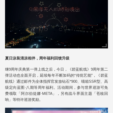
夏日泳装清凉相伴，周年福利回馈升级
继9周年庆典第一弹上线之后，今日，《碧蓝航线》9周年第二
弹活动也全面开启，延续每年不断加码的“传统艺能”，《碧蓝
航线》通过邮件为全体指挥官发放钻石*900、喵箱SSR型、高
级定向蓝图·八期等周年福利。活动期间，参与世界巡游可免
费领取「阿尔伯缇娜·META」，另有战斗界面主题「苍核回
响」等特许巡游奖励。