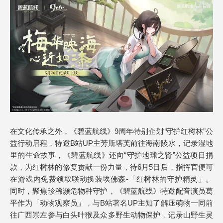
在文化传承之外，《碧蓝航线》9周年特别企划“守护红树林”公
益行动启程，特邀B站UP主芳斯塔芙前往海南陵水，记录湿地
里的生命故事，《碧蓝航线》还向“守护地球之肾”公益项目捐
款，为红树林的修复贡献一份力量，待6月5日后，指挥官便可
在游戏内免费领取联动换装埃佛森-「红树林的守护精灵」。
同时，聚焦珍稀濒危物种守护，《碧蓝航线》特邀配音演员葛
平作为「动物观察员」，与B站著名UP主知了解压萌物一同前
往广西崇左参与白头叶猴及众多野生动物保护，记录山野生灵