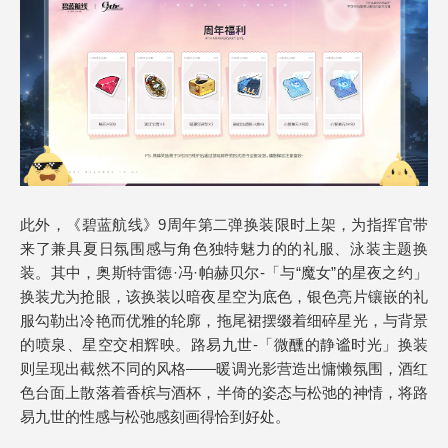
此外，《碧蓝航线》9周年第二弹换装限时上架，为指挥官带
来了兼具夏日氛围感与角色独特魅力的的礼服、泳装主题换
装。其中，奥斯特雷德·冯·帕赫贝尔-「与“魔女”的星夜之约」
换装尤为抢眼，该换装以暗夜星空为底色，银色亮片镶嵌的礼
服勾勒出冷艳而优雅的轮廓，拖尾裙摆缀着细碎星光，与背景
的喷泉、星空交相辉映。路易九世-「微醺的静谧时光」换装
则呈现出截然不同的风格——暖调光影营造出慵懒氛围，酒红
色台面上散落着香槟与酒杯，半倚的姿态与松弛的神情，将路
易九世的性感与松弛感刻画得恰到好处。