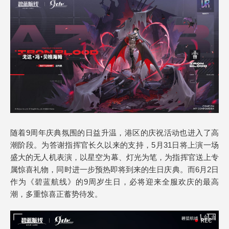
随着9周年庆典氛围的日益升温，港区的庆祝活动也进入了高
潮阶段。为答谢指挥官长久以来的支持，5月31日将上演一场
盛大的无人机表演，以星空为幕、灯光为笔，为指挥官送上专
属惊喜礼物，同时进一步预热即将到来的生日庆典。而6月2日
作为《碧蓝航线》的9周岁生日，必将迎来全服欢庆的最高
潮，多重惊喜正蓄势待发。