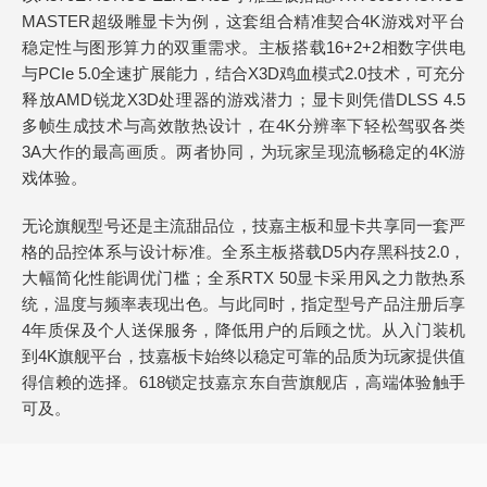
MASTER超级雕显卡为例，这套组合精准契合4K游戏对平台
稳定性与图形算力的双重需求。主板搭载16+2+2相数字供电
与PCIe 5.0全速扩展能力，结合X3D鸡血模式2.0技术，可充分
释放AMD锐龙X3D处理器的游戏潜力；显卡则凭借DLSS 4.5
多帧生成技术与高效散热设计，在4K分辨率下轻松驾驭各类
3A大作的最高画质。两者协同，为玩家呈现流畅稳定的4K游
戏体验。
无论旗舰型号还是主流甜品位，技嘉主板和显卡共享同一套严
格的品控体系与设计标准。全系主板搭载D5内存黑科技2.0，
大幅简化性能调优门槛；全系RTX 50显卡采用风之力散热系
统，温度与频率表现出色。与此同时，指定型号产品注册后享
4年质保及个人送保服务，降低用户的后顾之忧。从入门装机
到4K旗舰平台，技嘉板卡始终以稳定可靠的品质为玩家提供值
得信赖的选择。618锁定技嘉京东自营旗舰店，高端体验触手
可及。