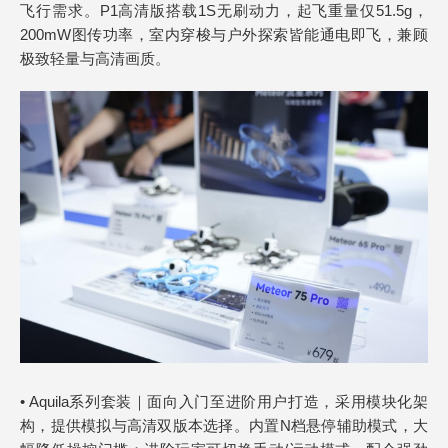
飞行需求。P1高清版搭载1S无刷动力，起飞重量仅51.5g，
200mW图传功率，室内穿梭与户外探索皆能通电即飞，兼顾
极致轻量与高清画质。
• Aquila系列套装｜面向入门至进阶用户打造，采用模块化架
构，提供模拟与高清双版本选择。内置N档悬停辅助模式，大