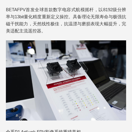
BETAFPV首发全球首款数字电容式航模摇杆，以8192级分辨
率与13bit量化精度重新定义操控。具备理论无限寿命与极强抗
磁干扰能力，天然线性极佳，抗温漂与磨损表现大幅提升，完
美适配主流遥控器。
全系P1 ArtLynk FPV影像系统重磅亮相