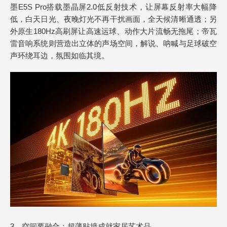
墨E5S Pro搭载墨晶屏2.0低反射技术，让屏幕反射率大幅降
低，白天日光、夜晚灯光不再干扰画面，全天候清晰通透；另
外原生180Hz高刷屏让高速运球、动作大片流畅无拖尾；帝瓦
雷音响系统则营造出立体的声场空间，解说、呐喊与足球破空
声环绕耳边，氛围如临其境。
3、空间要融合：超薄贴墙成就家居艺术品