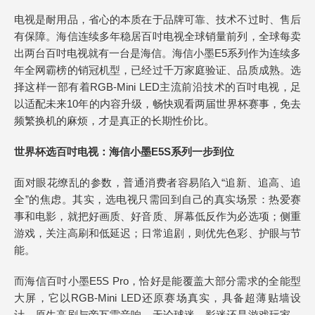
电视是耐用品，省心的本质在于品牌可靠、技术不过时、售后
有保障。海信连续多年稳居百吋电视全球销量前列，全球每卖
出两台百吋电视就有一台是海信。海信小墨E5系列作为连续多
年全网霸榜的销冠机型，已经过千万家庭验证、品质成熟。选
择这样一部有着RGB-Mini LED主流前沿技术的百吋电视，足
以适配未来10年的内容升级，畅快观看两届世界杯赛事，免去
频繁换机的麻烦，才是真正的长期性价比。
世界杯选百吋电视：海信小墨E5S系列一步到位
面对眼花缭乱的参数，普通消费者容易陷入“追新、追高、追
全”的焦虑。其实，选电视只需回到自己的真实场景：热爱赛
事和电影，就把好画质、好音质、屏幕低反作为必选项；侧重
游戏，关注高刷和低延迟；日常追剧，则优先色彩、护眼与节
能。
而海信百吋小墨E5S Pro，恰好是能覆盖大部分需求的全能型
大屏，它以RGB-Mini LED还原赛场真实，具备超薄贴墙设
计、原生高刷与帝瓦雷音响，无论球迷、影迷还是游戏玩家，