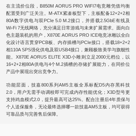
在主流价位段，B850M AORUS PRO WIFI7电竞雕凭借均衡
配置受到广泛关注。M-ATX紧凑板型下，主板配备12+2+2相
80A数字供电与双PCIe 5.0 M.2接口，并搭载2.5GbE有线及
Wi-Fi 7无线网络，充分满足日常游戏与未来扩展需求。面向白
色主题装机的用户，X870E AORUS PRO ICE电竞冰雕以全白
化设计语言贯穿PCB板、内存插槽与PCIe接口，搭载18+2+2
相110A SPS强化供电及双USB4接口，兼顾极致美学与旗舰性
能。X870E AORUS ELITE X3D小雕则立足2000元档位，以
16+2+2相80A供电与4个M.2插槽的存储扩展能力，在同价位
产品中展现出突出竞争力。
功能层面，技嘉800系列AM5主板全系标配D5内存黑科技
2.0，用户无需手动调校即可完成内存性能优化；X3D型号更
支持鸡血模式2.0，提升最高可达25%。配合注册后4年质保与
个人送保服务，无论最终选择哪一款技嘉AM5主板，均可获得
可靠品质与完善售后保障。