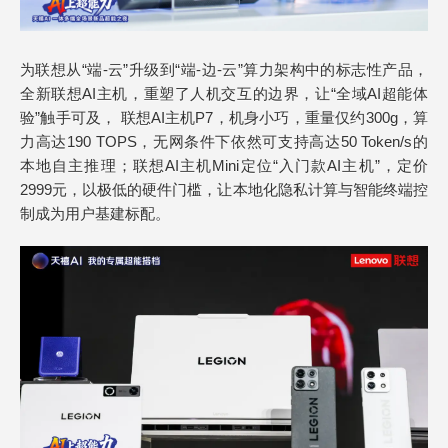
为联想从“端-云”升级到“端-边-云”算力架构中的标志性产品，
全新联想AI主机，重塑了人机交互的边界，让“全域AI超能体
验”触手可及， 联想AI主机P7，机身小巧，重量仅约300g，算
力高达190 TOPS，无网条件下依然可支持高达50 Token/s的
本地自主推理；联想AI主机Mini定位“入门款AI主机”，定价
2999元，以极低的硬件门槛，让本地化隐私计算与智能终端控
制成为用户基建标配。