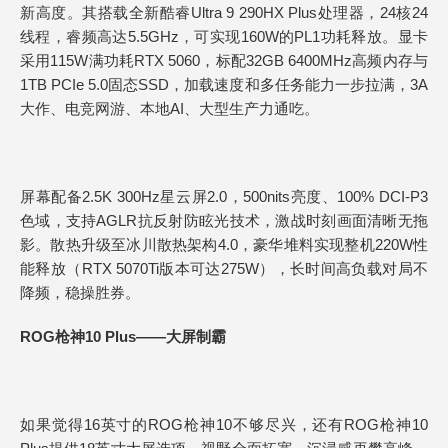
新高度。其搭载全新酷睿Ultra 9 290HX Plus处理器，24核24
线程，睿频高达5.5GHz，可实现160W的PL1功耗释放。显卡
采用115W满功耗RTX 5060，标配32GB 6400MHz高频内存与
1TB PCIe 5.0固态SSD，加载速度和多任务能力一步拉满，3A
大作、电竞网游、本地AI、大型生产力通吃。
屏幕配备2.5K 300Hz星云屏2.0，500nits亮度、100% DCI-P3
色域，支持AGLR抗反射防眩光技术，激战时刻画面清晰无拖
影。散热升级至冰川散热架构4.0，豪华堆料实现整机220W性
能释放（RTX 5070Ti版本可达275W），长时间高负载对局不
降频，稳操胜券。
ROG枪神10 Plus——大屏制霸
如果觉得16英寸的ROG枪神10不够尽兴，还有ROG枪神10