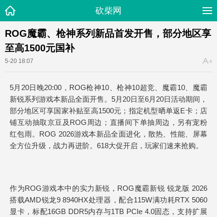
砍柴网
ROG魔霸、枪神系列新品首发开售，部分地区享
至高1500元国补
5-20 18:07
5月20日晚20:00，ROG枪神10、枪神10超竞、魔霸10、魔霸
新锐系列游戏本新品全面开售。5月20日至6月20日活动期间，
部分地区可享国家补贴至高1500元；指定机型晒单返E卡；店
铺互动抽取京豆及ROG周边；直播间下单抽周边，另有宠粉
红包雨。ROG 2026游戏本新品全面进化，散热、性能、屏幕
全方位升级，战力再进阶。618大促开启，玩家们速来抢购。
作为ROG游戏本中的实力新锐，ROG魔霸新锐 锐龙版 2026
搭载AMD锐龙9 8940HX处理器，配合115W满功耗RTX 5060
显卡，标配16GB DDR5内存与1TB PCIe 4.0固态，支持扩展