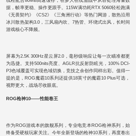
线程配合80MB高速缓存，在多人在线激战中从容处理海量数
据，帧率更稳、操作更跟手。115W满功耗RTX 5060轻松跑满
《无畏契约》《CS2》《三角洲行动》等热门网游，散热沿用
冰川散热架构3.0，三风扇内吹、7热管、环绕式出风，长时间
游戏核心不降频。
屏幕为2.5K 300Hz星云屏2.0，毫秒级响应让每一次瞄准都更
为迅捷。支持500nits亮度、AGLR抗反射防眩光，100% DCI-
P3色域覆盖可实现色域切换，竞技之余创作同样出彩。值得一
提的是，ROG魔霸10系列还提供18英寸的魔霸10 Plus可选，
视野更大，战场尽收眼底。
ROG枪神10——性能卷王
作为ROG游戏本的旗舰系列，专业电竞本ROG枪神系列，始
终备受硬核玩家关注。今年全新登场的枪神10系列，再度卷出