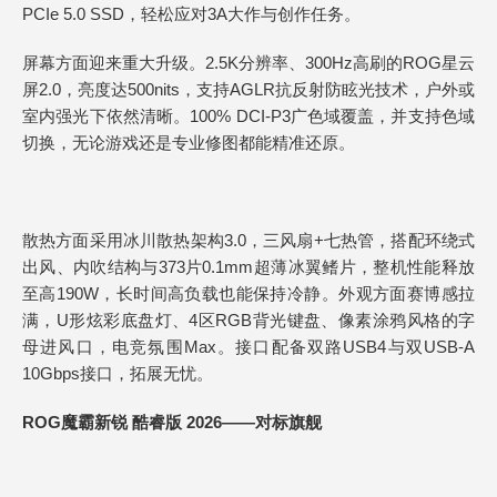
PCIe 5.0 SSD，轻松应对3A大作与创作任务。
屏幕方面迎来重大升级。2.5K分辨率、300Hz高刷的ROG星云
屏2.0，亮度达500nits，支持AGLR抗反射防眩光技术，户外或
室内强光下依然清晰。100% DCI-P3广色域覆盖，并支持色域
切换，无论游戏还是专业修图都能精准还原。
散热方面采用冰川散热架构3.0，三风扇+七热管，搭配环绕式
出风、内吹结构与373片0.1mm超薄冰翼鳍片，整机性能释放
至高190W，长时间高负载也能保持冷静。外观方面赛博感拉
满，U形炫彩底盘灯、4区RGB背光键盘、像素涂鸦风格的字
母进风口，电竞氛围Max。接口配备双路USB4与双USB-A
10Gbps接口，拓展无忧。
ROG魔霸新锐 酷睿版 2026——对标旗舰