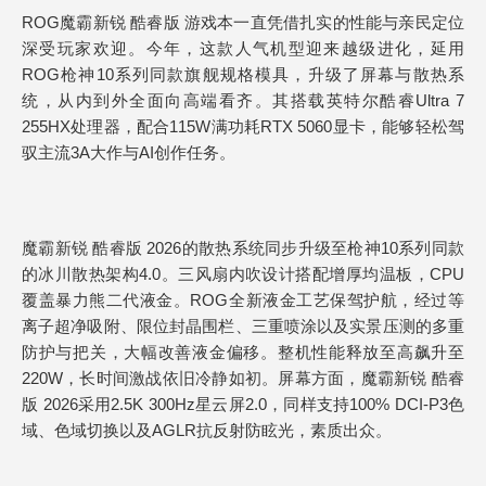
ROG魔霸新锐 酷睿版 游戏本一直凭借扎实的性能与亲民定位
深受玩家欢迎。今年，这款人气机型迎来越级进化，延用
ROG枪神10系列同款旗舰规格模具，升级了屏幕与散热系
统，从内到外全面向高端看齐。其搭载英特尔酷睿Ultra 7
255HX处理器，配合115W满功耗RTX 5060显卡，能够轻松驾
驭主流3A大作与AI创作任务。
魔霸新锐 酷睿版 2026的散热系统同步升级至枪神10系列同款
的冰川散热架构4.0。三风扇内吹设计搭配增厚均温板，CPU
覆盖暴力熊二代液金。ROG全新液金工艺保驾护航，经过等
离子超净吸附、限位封晶围栏、三重喷涂以及实景压测的多重
防护与把关，大幅改善液金偏移。整机性能释放至高飙升至
220W，长时间激战依旧冷静如初。屏幕方面，魔霸新锐 酷睿
版 2026采用2.5K 300Hz星云屏2.0，同样支持100% DCI-P3色
域、色域切换以及AGLR抗反射防眩光，素质出众。