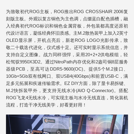
为致敬初代ROG主板，ROG推出ROG CROSSHAIR 2006复
刻版主板。外观以复古铜色为主色调，点缀蓝白配色插槽，融
入经典初代ROG标识和铜色金属背板，外包装都高度还原初
代设计语言，凝练经典怀旧质感。主M.2散热装甲上加入2英寸
OLED显示屏，开机点亮后，新老ROG LOGO光影传承，致
敬二十载迭代进化，仪式感十足。还可实时显示系统信息，并
支持自定义图像。战力同样强悍，采用20+2+2供电模组，轻
松驾驭9950X3D2。通过NitroPath内存优化和2盎司铜8层服务
器级PCB，至高可达DDR5-9600(OC)。提供5个M.2接口、
10Gb+5Gb双有线网口、双USB4(40Gbps)和前置USB-C，满
足多元拓展和疾速传输需求。EZ DIY方面，除了显卡易拆键、
M.2快拆装甲外，更支持无线水冷(AIO Q-Connector)。搭配
ROG飞龙4无线水冷，可实现主板与水冷无线直连，简化装机
流程，打造干净无线美学，好看更好用！