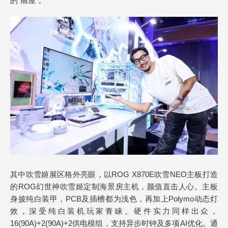
的“痛屋”。
其中吹雪姬展区格外亮眼，以ROG X870E吹雪NEO主板打造
的ROG幻世神吹雪姬定制海景房主机，颜值直击人心。主板
身披纯白装甲，PCB及插槽都为浅色，再加上Polymo动态灯
效，深受纯白装机玩家青睐。硬件实力同样出众，
16(90A)+2(90A)+2供电模组，支持异步时钟及多项AI优化。通