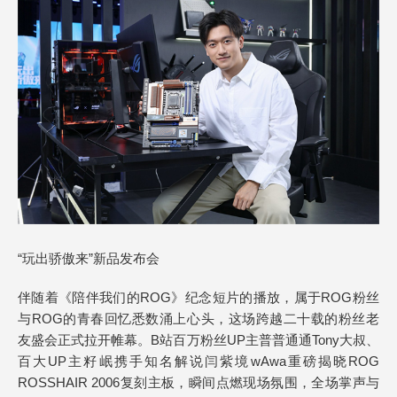
“玩出骄傲来”新品发布会
伴随着《陪伴我们的ROG》纪念短片的播放，属于ROG粉丝
与ROG的青春回忆悉数涌上心头，这场跨越二十载的粉丝老
友盛会正式拉开帷幕。B站百万粉丝UP主普普通通Tony大叔、
百大UP主籽岷携手知名解说闫紫境wAwa重磅揭晓ROG
ROSSHAIR 2006复刻主板，瞬间点燃现场氛围，全场掌声与