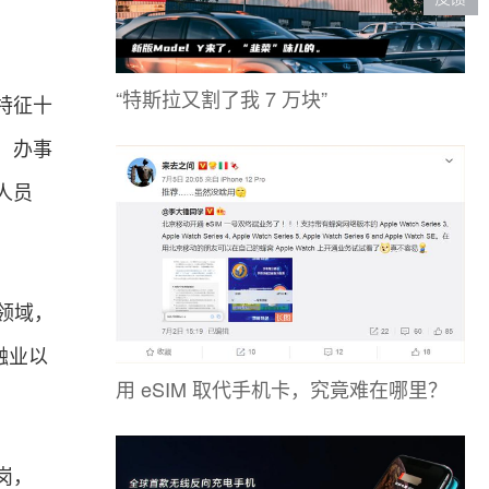
“特斯拉又割了我 7 万块”
特征十
元，办事
人员
领域，
融
业以
用 eSIM 取代手机卡，究竟难在哪里？
岗，