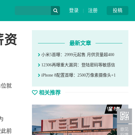
登录
|
注册
投稿
薪资
最新文章
小米5首曝：2999元起售 月供货量超400
12306再曝重大漏洞：登陆密码等敏感信
iPhone 8配置首曝：2500万像素摄像头+1
单位就
相关推荐
为
较此前