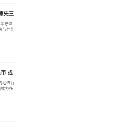
原先三
在半导体
热与性能
币 或
内地进行
模或为多