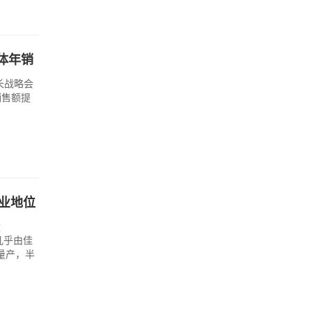
体年销
长战略会
销售额提
企业地位
股
几乎由佳
量产，半