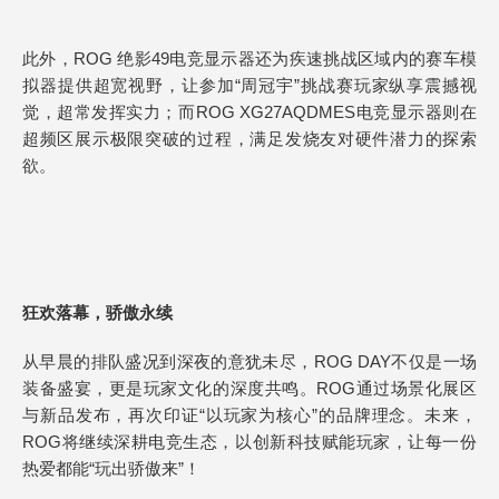
此外，ROG 绝影49电竞显示器还为疾速挑战区域内的赛车模
拟器提供超宽视野，让参加“周冠宇”挑战赛玩家纵享震撼视
觉，超常发挥实力；而ROG XG27AQDMES电竞显示器则在
超频区展示极限突破的过程，满足发烧友对硬件潜力的探索
欲。
狂欢落幕，骄傲永续
从早晨的排队盛况到深夜的意犹未尽，ROG DAY不仅是一场
装备盛宴，更是玩家文化的深度共鸣。ROG通过场景化展区
与新品发布，再次印证“以玩家为核心”的品牌理念。未来，
ROG将继续深耕电竞生态，以创新科技赋能玩家，让每一份
热爱都能“玩出骄傲来”！